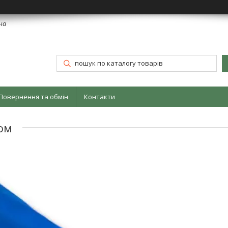
їна
Повернення та обмін
Контакти
ком