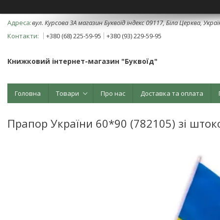
вул. Курсова 3А магазин Буквоїд індекс 09117, Біла Церква, Укра
+380 (68) 225-59-95
+380 (93) 229-59-95
Книжковий інтернет-магазин "Буквоїд"
Головна
Товари
Про нас
Доставка та оплата
Прапор України 60*90 (782105) зі што