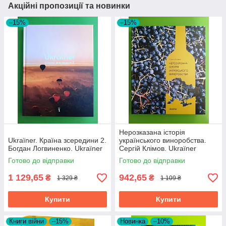
Акційні пропозиції та новинки
–15%
–15%
Нерозказана історія
Ukraїner. Країна зсередини 2.
українського виноробства.
Богдан Логвиненко. Ukraїner
Сергій Клімов. Ukraїner
Готово до відправки
Готово до відправки
1 129,65
942,65
₴
₴
1 329 ₴
1 109 ₴
Купити
Купити
Книги війни
–15%
Новинка
–10%