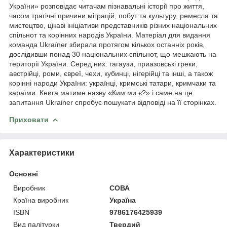
України» розповідає читачам пізнавальні історії про життя,
часом трагічні причини міграцій, побут та культуру, ремесла та
мистецтво, цікаві ініціативи представників різних національних
спільнот та корінних народів України. Матеріал для видання
команда Ukraїner збирала протягом кількох останніх років,
дослідивши понад 30 національних спільнот, що мешкають на
території України. Серед них: гагаузи, приазовські греки,
австрійці, роми, євреї, чехи, кубинці, нігерійці та інші, а також
корінні народи України: українці, кримські татари, кримчаки та
караїми. Книга матиме назву «Ким ми є?» і саме на це
запитання Ukrainer спробує пошукати відповіді на її сторінках.
Приховати
Характеристики
Основні
Виробник
СОВА
Країна виробник
Україна
ISBN
9786176425939
Вид палітурки
Твердий