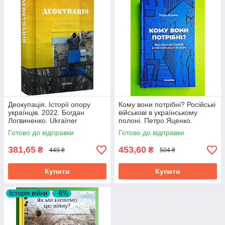
Деокупація. Історії опору
Кому вони потрібні? Російські
українців. 2022. Богдан
військові в українському
Логвиненко. Ukraїner
полоні. Петро Яценко.
Ukraїner
Готово до відправки
Готово до відправки
381,65
453,60
₴
₴
449 ₴
504 ₴
Купити
Купити
Історія війни
–6%