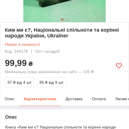
Ким ми є?, Національні спільноти та корінні
народи України, Ukraїner
Немає в наявності
Код: 244178
Опт і роздріб
99,99
₴
Мінімальна сума замовлення на сайті — 100 ₴
97 ₴
від 4 шт.
85 ₴
від 9 шт.
Опис
Характеристики
Доставка
Оплата
Умови 
Опис
Книга «Ким ми є? Національні спільноти та корінні народи