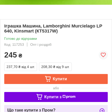
Іграшка Машина, Lamborghini Murcielago LP
640, Kinsmart (КТ5317W)
Готово до відправки
Код: 117253
Опт і роздріб
245
₴
237,70 ₴
від 4 шт.
208,30 ₴
від 9 шт.
Купити
або
Купити з
Що таке купити з Пром?