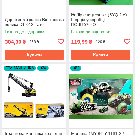
Набір спецтехніки (SYQ 2 A)
Дерев'яна іграшка Вантажівка
Інерція у коробці
велика КТ-012 Тато
ПОШТУЧНО
Готово до відправки
Готово до відправки
304,30
119,99
₴
₴
358 ₴
129 ₴
Купити
Купити
ГРА МАШИНКА
–6%
–4%
Іграшкова машинка кран для
Машина (MY 66-Y 1181-2 /