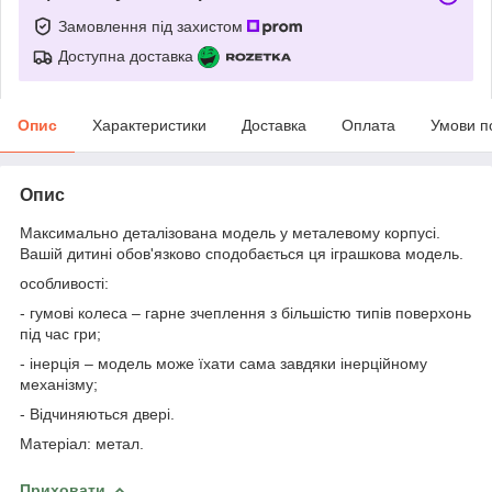
Замовлення під захистом
Доступна доставка
Опис
Характеристики
Доставка
Оплата
Умови п
Опис
Максимально деталізована модель у металевому корпусі.
Вашій дитині обов'язково сподобається ця іграшкова модель.
особливості:
- гумові колеса – гарне зчеплення з більшістю типів поверхонь
під час гри;
- інерція – модель може їхати сама завдяки інерційному
механізму;
- Відчиняються двері.
Матеріал: метал.
Приховати