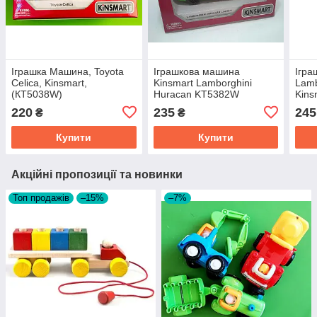
Іграшка Машина, Toyota
Іграшкова машина
Ігра
Celica, Kinsmart,
Kinsmart Lamborghini
Lamb
(КТ5038W)
Huracan KT5382W
Kins
220
235
245
₴
₴
Купити
Купити
Акційні пропозиції та новинки
Топ продажів
–15%
–7%