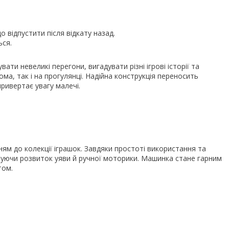
 відпустити після відкату назад.
ься.
ти невеликі перегони, вигадувати різні ігрові історії та
ма, так і на прогулянці. Надійна конструкція переносить
ривертає увагу малечі.
ям до колекції іграшок. Завдяки простоті використання та
очуючи розвиток уяви й ручної моторики. Машинка стане гарним
том.