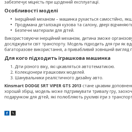
забезпечує міцність при щоденній експлуатації.
Особливості моделі
Інерційний механізм – машинка рухається самостійно, якщо
Продумана деталізація кузова та салону, двері відчиняют
Безпечні матеріали для дітей.
Використовуючи інерційний механізм, дитина зможе організовува
досліджувати світ транспорту. Модель підходить для гри як вдо
багаторазове використання, а привабливий зовнішній вигляд п
Для кого підходить іграшкова машинка
Діти різного віку, які цікавляться автотематикою.
Колекціонери іграшкових моделей.
Шанувальники реалістичного дизайну авто.
Kinsmart DODGE SRT VIPER GTS 2013
стане цікавим доповненн
хорошій збірці, модель може підтримувати тривалу гру, заох
подарунком для дітей, які полюбляють рухливі ігри з транспор