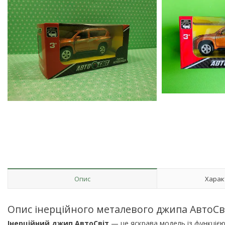
Опис
Харак
Опис інерційного металевого джипа АвтоСв
Інерційний джип АвтоСвіт
— це яскрава модель із функцією 