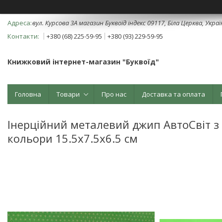
вул. Курсова 3А магазин Буквоїд індекс 09117, Біла Церква, Укра
+380 (68) 225-59-95
+380 (93) 229-59-95
Книжковий інтернет-магазин "Буквоїд"
Головна
Товари
Про нас
Доставка та оплата
Інерційний металевий джип АвтоСвіт з
кольори 15.5х7.5х6.5 см