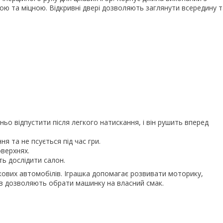
кою та міцною. Відкривні двері дозволяють заглянути всередину т
о відпустити після легкого натискання, і він рушить вперед
я та не псується під час гри.
верхнях.
ь дослідити салон.
кових автомобілів. Іграшка допомагає розвивати моторику,
рів дозволяють обрати машинку на власний смак.