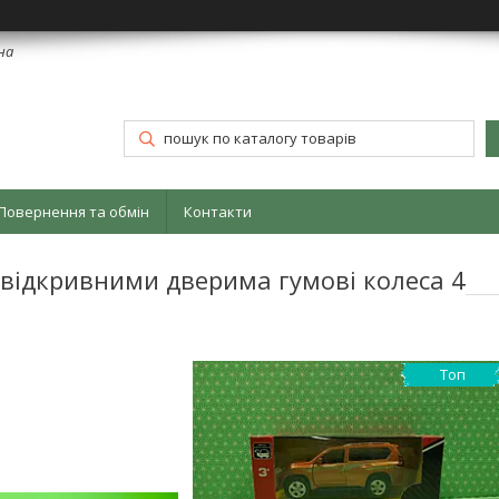
їна
Повернення та обмін
Контакти
 відкривними дверима гумові колеса 4
Топ