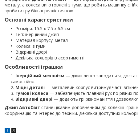
металу, а колеса виготовлені з гуми, що робить машинку стій
зробити гру більш реалістичною.
Основні характеристики
Розміри: 15.5 х 7.5 х 6.5 см
Тип: інерційний джип
Матеріал корпусу: метал
Колеса: з гуми
Відкривні двері
Декілька кольорів в асортименті
Особливості іграшки
Інерційний механізм
— джип легко заводиться, достатнь
самостійно.
Міцні деталі
— металевий корпус витримує часті зіткненн
Гумові колеса
— забезпечують плавний рух по різних по
Відкривні двері
— додають грі різноманіття і дозволяют
Джип АвтоСвіт
стане цікавим доповненням до колекції іграш
координацію та інтерес до техніки. Декілька доступних кольо