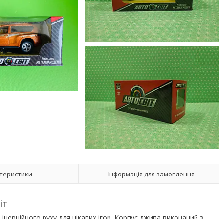
теристики
Інформація для замовлення
іт
інерційного руху для цікавих ігор. Корпус джипа виконаний з