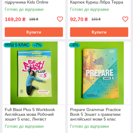
підручника Kids Online
Карпюк Куриш Лібра Терра
Карпюк Лібра Терра
Готово до відправки
Готово до відправки
169,20
92,70
₴
₴
188 ₴
103 ₴
Купити
Купити
НУШ 5 КЛАС
–7%
–6%
Full Blast Plus 5 Workbook
Prepare Grammar Practice
Англійська мова Робочий
Book 5 Зошит з граматики
зошит 5 клас, Лінгвіст
англійської мови 5 клас
Robinson Лінгвіст
Готово до відправки
Готово до відправки