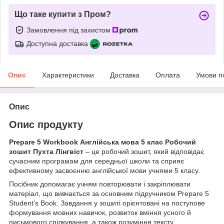
Що таке купити з Пром?
Замовлення під захистом
Доступна доставка
Опис
Характеристики
Доставка
Оплата
Умови п
Опис
Опис продукту
Prepare 5 Workbook Англійська мова 5 клас Робочий
зошит Пухта Лінгвіст
– це робочий зошит, який відповідає
сучасним програмам для середньої школи та сприяє
ефективному засвоєнню англійської мови учнями 5 класу.
Посібник допомагає учням повторювати і закріплювати
матеріал, що вивчається за основним підручником Prepare 5
Student’s Book. Завдання у зошиті орієнтовані на поступове
формування мовних навичок, розвиток вміння усного й
письмового спілкування, а також розуміння тексту.