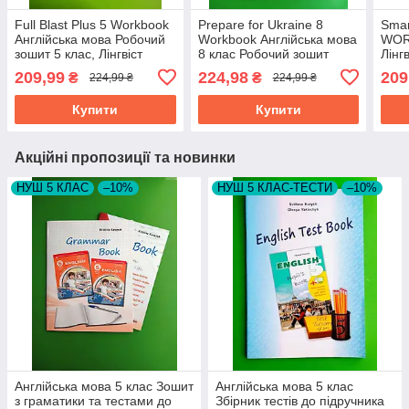
Full Blast Plus 5 Workbook
Prepare for Ukraine 8
Smar
Англійська мова Робочий
Workbook Англійська мова
WOR
зошит 5 клас, Лінгвіст
8 клас Робочий зошит
Лінг
Скрипник Лінгвіст
клас
209,99
224,98
209
₴
₴
224,99 ₴
224,99 ₴
Купити
Купити
Акційні пропозиції та новинки
НУШ 5 КЛАС
–10%
НУШ 5 КЛАС-ТЕСТИ
–10%
Англійська мова 5 клас Зошит
Англійська мова 5 клас
з граматики та тестами до
Збірник тестів до підручника