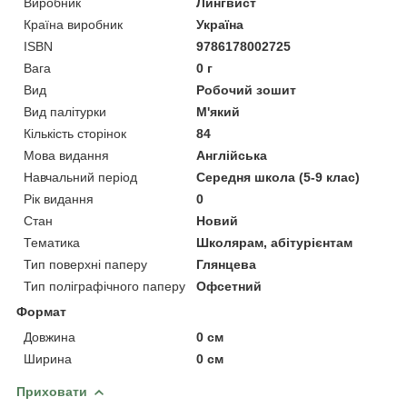
Виробник
Лингвист
Країна виробник
Україна
ISBN
9786178002725
Вага
0 г
Вид
Робочий зошит
Вид палітурки
М'який
Кількість сторінок
84
Мова видання
Англійська
Навчальний період
Середня школа (5-9 клас)
Рік видання
0
Стан
Новий
Тематика
Школярам, абітурієнтам
Тип поверхні паперу
Глянцева
Тип поліграфічного паперу
Офсетний
Формат
Довжина
0 см
Ширина
0 см
Приховати