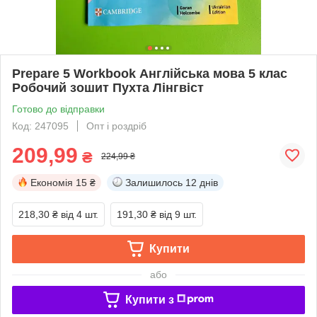
Prepare 5 Workbook Англійська мова 5 клас
Робочий зошит Пухта Лінгвіст
Готово до відправки
Код: 247095
Опт і роздріб
209,99
₴
224,99 ₴
Економія
15 ₴
Залишилось
12 днів
218,30 ₴
від 4 шт.
191,30 ₴
від 9 шт.
Купити
або
Купити з