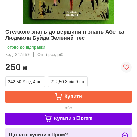
Стежкою знань до вершини пізнань Абетка
Людмила Буйда Зелений пес
Готово до відправки
Код: 247559
Опт і роздріб
250
₴
242,50 ₴
від 4 шт.
212,50 ₴
від 9 шт.
Купити
або
Купити з
Що таке купити з Пром?