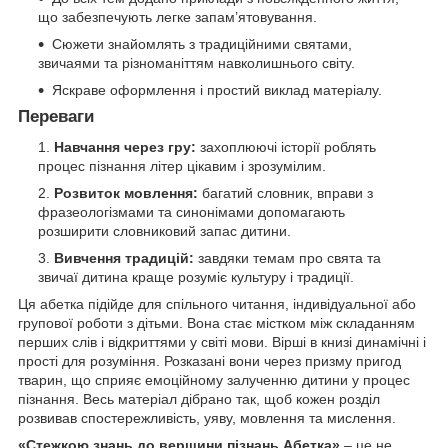
що забезпечують легке запам’ятовування.
Сюжети знайомлять з традиційними святами,
звичаями та різноманіттям навколишнього світу.
Яскраве оформлення і простий виклад матеріалу.
Переваги
Навчання через гру:
захоплюючі історії роблять
процес пізнання літер цікавим і зрозумілим.
Розвиток мовлення:
багатий словник, вправи з
фразеологізмами та синонімами допомагають
розширити словниковий запас дитини.
Вивчення традицій:
завдяки темам про свята та
звичаї дитина краще розуміє культуру і традиції.
Ця абетка підійде для спільного читання, індивідуальної або
групової роботи з дітьми. Вона стає містком між складанням
перших слів і відкриттями у світі мови. Вірші в книзі динамічні і
прості для розуміння. Розказані вони через призму пригод
тварин, що сприяє емоційному залученню дитини у процес
пізнання. Весь матеріал дібрано так, щоб кожен розділ
розвивав спостережливість, уяву, мовлення та мислення.
«Стежкою знань до вершини пізнань Абетка»
– це не