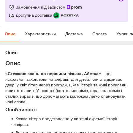
Замовлення під захистом
Доступна доставка
Опис
Характеристики
Доставка
Оплата
Умови п
Опис
Опис
«Стежкою знань до вершини пізнань Абетка»
– це
яскравий і захоплюючий алфавіт для дітей. Книга відкриває
двері у світ літер через пригоди, цікаві історії та живі приклади
з життя тварин. У текстах багато синонімів, фразеологізмів і
сталих виразів, що допомагають малюкам легко опановувати
нові слова.
Особливості
Кожна літера представлена у вигляді окремої історії
чи вірша.
До всіх тем додано приклади з повсякденного життя,