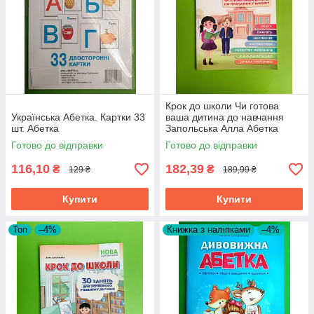
Крок до школи Чи готова
Українська Абетка. Картки 33
ваша дитина до навчання
шт. Абетка
Запольська Алла Абетка
Готово до відправки
Готово до відправки
116,10
182,39
₴
₴
129 ₴
189,99 ₴
Купити
Купити
Топ
–4%
Книжка з наліпками
–4%