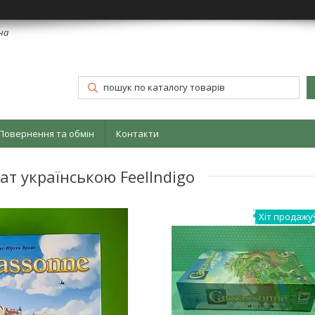
їна
Повернення та обмін
Контакти
ат українською FeelIndigo
Хіт продажу