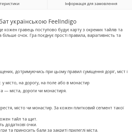
теристики
Інформація для замовлення
Абат українською FeelIndigo
де кожен гравець поступово будує карту з окремих тайлів та
 більше очок. Гра поєднує прості правила, варіативність та
іщених, дотримуючись при цьому правил суміщення доріг, міст і
: у місто, на дорогу, на поле або в монастир
а — міста, дороги чи монастиря.
хрестя, місто чи монастир. За кожен плитковий сегмент такої
кожен тайл та щит.
ть додаткові очки.
гри та приносить бали за закриті прилеглі міста.