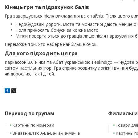
Кінець гри та підрахунок балів
Гра завершується після викладання всіх тайлів. Після цього ви
Недобудовані дороги, міста та монастирі дають менше оч
Поля приносять бонуси за кожне місто
Міпли повертаються до гравців лише після нарахування б
Переможе той, хто набере найбільше очок.
Для кого підходить ця гра
Каркассон 3.0 Річка та Абат українською FeelIndigo — чудове 
світом настільних ігор. Гра сприяє розвитку логіки і вміння бу
як дорослих, так і дітей.
Переход по групам
Филиалы и
Картини по номерам
Товари для
Видавництво А-Ба-Ба-Га-Ла-Ма-Га
Картины п