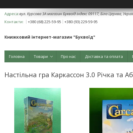
вул. Курсова 3А магазин Буквоїд індекс 09117, Біла Церква, Укра
+380 (68) 225-59-95
+380 (93) 229-59-95
Книжковий інтернет-магазин "Буквоїд"
Головна
Товари
Про нас
Доставка та оплата
Настільна гра Каркассон 3.0 Річка та Аб