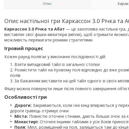
Опис
Харак
Опис настільної гри Каркассон 3.0 Річка та 
Каркассон 3.0 Річка та Абат
— це захоплива настільна гра, 
виставляє свої фішки-мініатюри (міпли), щоб отримати якомога
можливість перемагати різними стратегіями.
Ігровий процес
Кожен раунд полягає у виконанні послідовності дій:
Взяти випадковий тайл із загальної стопки
Розмістити тайл на ігровому полі відповідно до вже розм
полів
За бажанням виставити на цей тайл одного зі своїх міплів
Фішку можна повернути лише після повного завершення об’єкт
Особливості гри
Дороги:
Закриваються, коли їхні кінці впираються у пере
дороги гравець отримує очки.
Міста:
Повністю оточені стінами, дають більше очок за 
Монастирі:
Оточені іншими тайлами з усіх боків принося
Поля:
Міпл, розміщений на полі, залишиться там до кінця 