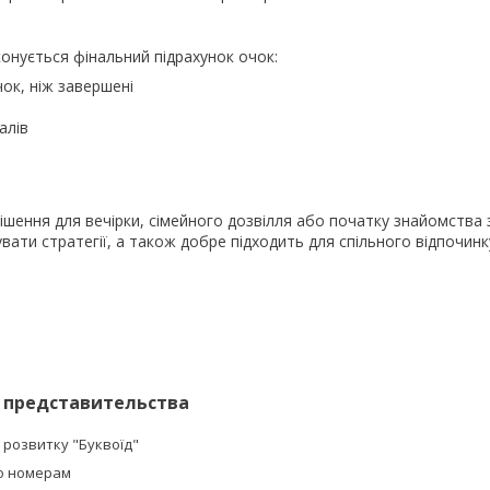
конується фінальний підрахунок очок:
ок, ніж завершені
алів
рішення для вечірки, сімейного дозвілля або початку знайомства з
дувати стратегії, а також добре підходить для спільного відпочинк
 представительства
 розвитку "Буквоїд"
о номерам