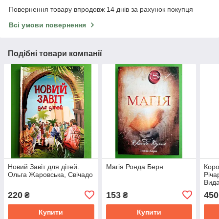
Повернення товару впродовж 14 днів за рахунок покупця
Всі умови повернення
Подібні товари компанії
Новий Завіт для дітей.
Магія Ронда Берн
Коро
Ольга Жаровська, Свічадо
Річа
Вид
220
153
450
₴
₴
Купити
Купити