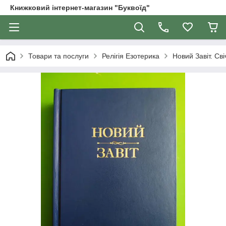
Книжковий інтернет-магазин "Буквоїд"
Товари та послуги
Релігія Езотерика
Новий Завіт. Св