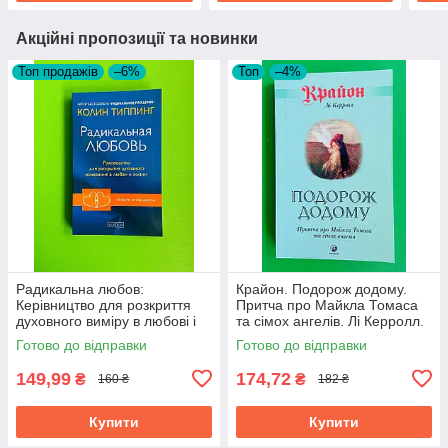
Акційні пропозиції та новинки
Топ продажів
–6%
Топ
–4%
Радикальна любов:
Крайон. Подорож додому.
Керівництво для розкриття
Притча про Майкла Томаса
духовного виміру в любові і
та сімох ангелів. Лі Керролл.
життя. Типпинг Софія
Софія (Київ)
Готово до відправки
Готово до відправки
149,99
174,72
₴
₴
160 ₴
182 ₴
Купити
Купити