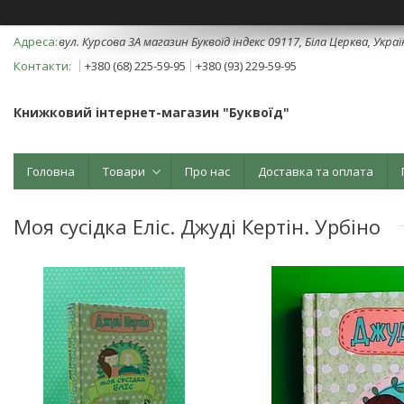
вул. Курсова 3А магазин Буквоїд індекс 09117, Біла Церква, Укра
+380 (68) 225-59-95
+380 (93) 229-59-95
Книжковий інтернет-магазин "Буквоїд"
Головна
Товари
Про нас
Доставка та оплата
Моя сусідка Еліс. Джуді Кертін. Урбіно