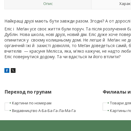
Опис
Харак
Найкращі друзі мають бути завжди разом. Згодні? А от доро
Еліс і Меґан усе своє життя були поруч. Та після розлучення б
Дублін. Нова школа, нові друзі, новий дім. Еліс дуже хоче пов
опинитися у своєму колишньому домі. Не легше й Меґан: не до
органічній їжі й захисті довкілля, то Меґан доведеться самій,
вчителів — красуня Мелісса, яка, м'яко кажучи, не надто любит
Еліс повернутися додому. Та чи вдасться їм його втілити?
Переход по групам
Филиалы и
Картини по номерам
Товари для
Видавництво А-Ба-Ба-Га-Ла-Ма-Га
Картины п