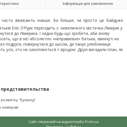
теристики
Інформація для замовлення
слі часто вважають інакше. Ба більше, їм просто це байдуже.
атьків Еліс О’Рурк переїздить з невеличкого містечка Лімерик у
ернутися до Лімерика. І ладна будь-що зробити, аби знову
сить, що в неї абсолютно «неправильні» батьки, звихнуті на
 без подруги, повернутися до школи, де панує улюблениця
ь усіх, хто не захоплюється її вродою. Друзі вигадали план, як
 представительства
 розвитку "Буквоїд"
о номерам
Сайт створений на маркетплейсі
Prom.ua
Продавець на Bigl.ua