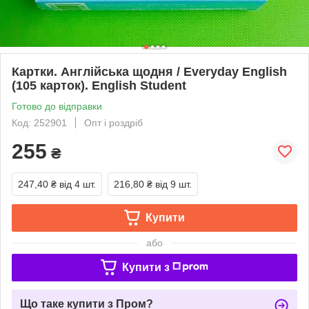
Картки. Англійська щодня / Everyday English
(105 карток). English Student
Готово до відправки
Код: 252901
Опт і роздріб
255
₴
247,40 ₴
від 4 шт.
216,80 ₴
від 9 шт.
Купити
або
Купити з
Що таке купити з Пром?