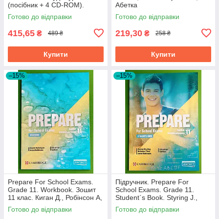
(посібник + 4 CD-ROM).
Абетка
Дагмар Вейл. Ірмгард Гінант.
Готово до відправки
Готово до відправки
Методика
415,65
219,30
₴
₴
489 ₴
258 ₴
Купити
Купити
–15%
–15%
Prepare For School Exams.
Підручник. Prepare For
Grade 11. Workbook. Зошит
School Exams. Grade 11.
11 клас. Киган Д., Робінсон А,
Student`s Book. Styring J.,
Лінгвіст
Tims N., Robinson A., Лінгвіст
Готово до відправки
Готово до відправки