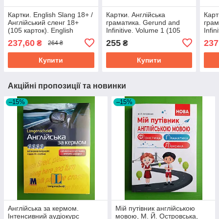
Картки. English Slang 18+ /
Картки. Англійська
Карт
Англійський сленг 18+
граматика. Gerund and
грам
(105 карток). English
Infinitive. Volume 1 (105
Infin
Student
карток). English Student
карт
237,60
255
237
₴
₴
264 ₴
Купити
Купити
Акційні пропозиції та новинки
–15%
–15%
Англійська за кермом.
Мій путівник англійською
Інтенсивний аудіокурс
мовою, М. Й. Островська,