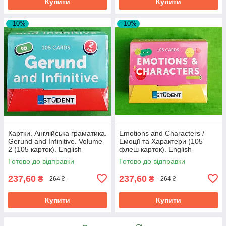
Купити
Купити
–10%
–10%
Картки. Англійська граматика.
Emotions and Characters /
Gerund and Infinitive. Volume
Емоції та Характери (105
2 (105 карток). English
флеш карток). English
Student
Student
Готово до відправки
Готово до відправки
237,60
237,60
₴
₴
264 ₴
264 ₴
Купити
Купити