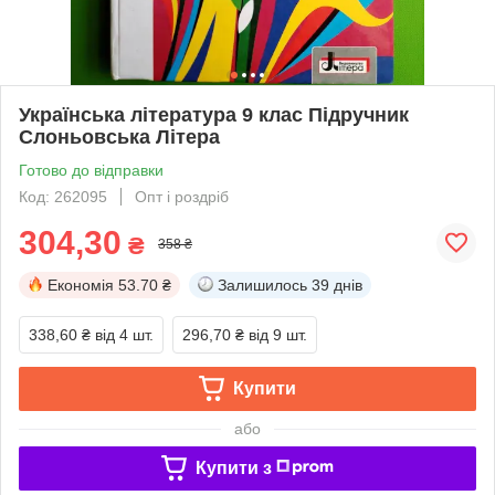
Українська література 9 клас Підручник
Слоньовська Літера
Готово до відправки
Код: 262095
Опт і роздріб
304,30
₴
358 ₴
Економія
53.70 ₴
Залишилось
39 днів
338,60 ₴
від 4 шт.
296,70 ₴
від 9 шт.
Купити
або
Купити з