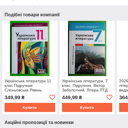
Подібні товари компанії
Українська література 11
Українська література, 7
2026
клас Підручник
клас, Підручник, Віктор
літе
Слоньовська Рівень
Заболотний, Літера ЛТД
вида
стандарту Літера
Підр
349,99
449,99
364
₴
₴
Купити
Купити
Акційні пропозиції та новинки