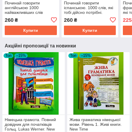
Починай говорити
Починай говорити
Почи
англійською 1000
іспанською. 1000 слів, які
фран
найважливіших слів
тобі дійсно потрібні.
які т
Вальтер Луц книга для
Методика
Мет
260
260
225
₴
₴
початківців
Купити
Купити
Акційні пропозиції та новинки
Топ
–15%
Топ
–15%
Німецька грамота. Повний
Жива граматика німецької
довідник для початківців
мови. Рівень 1. Живі книги.
Гольц. Lukas Werner. New
New Time