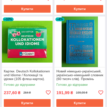
Купити
Купити
–10%
–4%
Картки. Deutsch Kollokationen
Новий німецько-український,
und Idiome / Колокації та
українсько-німецький словник
ідіоми (105 флеш-карток).
(60 тисяч слів). Промінь
English Student
Готово до відправки
Готово до відправки
237,60
191,99
₴
₴
264 ₴
199,99 ₴
Купити
Купити