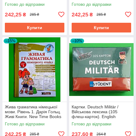
Time
Готово до відправки
Готово до відправки
242,25
242,25
₴
₴
285 ₴
285 ₴
Купити
Купити
–15%
–10%
Жива граматика німецької
Картки. Deutsch Militär /
мови. Рівень 1. Дарія Гольц.
Військова лексика (105
Живі Книги. New Time Books
флеш-карток). English
Student
Готово до відправки
Готово до відправки
242,25
237,60
₴
₴
285 ₴
264 ₴