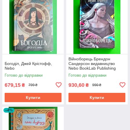
Війноборець Брендон
Богоділ, Джей Крістофф,
Сандерсон видавництво
Nebo
Nebo BookLab Publishing
Готово до відправки
Готово до відправки
679,15
930,60
₴
₴
799 ₴
990 ₴
Купити
Купити
–4%