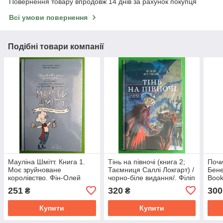
Повернення товару впродовж 14 днів за рахунок покупця
Всі умови повернення
Подібні товари компанії
Мауліна Шмітт. Книга 1.
Тінь на півночі (книга 2;
Почи
Моє зруйноване
Таємниця Саллі Локгарт) /
Бене
королівство. Фін-Олей
чорно-біле видання/. Філіп
Book
Генріх. Nebo BookLab
Пулман. Nebo BookLab
251
320
300
₴
₴
Publishing
Publishing
Купити
Купити