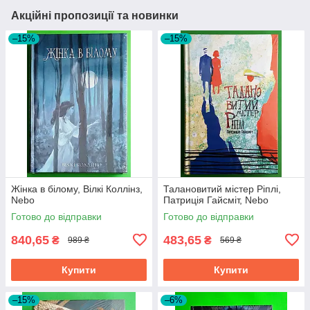
Акційні пропозиції та новинки
–15%
–15%
Жінка в білому, Вілкі Коллінз,
Талановитий містер Ріплі,
Nebo
Патриція Гайсміт, Nebo
Готово до відправки
Готово до відправки
840,65
483,65
₴
₴
989 ₴
569 ₴
Купити
Купити
–15%
–6%