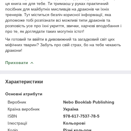
ця книга не для тебе. Ти тримаєш у руках практичний
посібник для майбутніх мисливців на драконів чи їхніх
тренерів. Тут міститься безліч корисної інформації, яка
допоможе тобі розпізнати всі можливі типи драконів та
розповість усе про їхні укриття, звички, харчові вподобання і
про те, як доглядати таких могутніх істот!
Чи готовий ти ввійти в дивовижний та загадковий світ цих
міфічних тварин? Забуть про свій страх, бо на тебе чекають
дракони!
Приховати
Характеристики
Основні атрибути
Виробник
Nebo Booklab Publishing
Країна виробник
Україна
ISBN
978-617-7537-78-5
Ілюстрації
Кольорові
Колір
Різні кольори