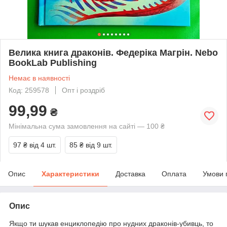
Велика книга драконів. Федеріка Магрін. Nebo
BookLab Publishing
Немає в наявності
Код: 259578
Опт і роздріб
99,99
₴
Мінімальна сума замовлення на сайті — 100 ₴
97 ₴
від 4 шт.
85 ₴
від 9 шт.
Опис
Характеристики
Доставка
Оплата
Умови 
Опис
Якщо ти шукав енциклопедію про нудних драконів-убивць, то