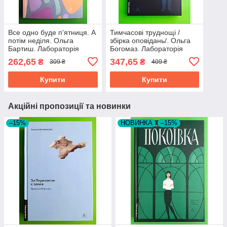
Все одно буде п'ятниця. А
Тимчасові труднощі /
потім неділя. Ольга
збірка оповідань/. Ольга
Бартиш. Лабораторія
Богомаз. Лабораторія
262,65
347,65
₴
₴
309 ₴
409 ₴
Купити
Купити
Акційні пропозиції та новинки
–15%
НОВИНКА
–15%