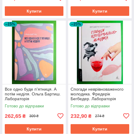
Купити
Купити
–15%
–15%
Все одно буде п'ятниця. А
Спогади неврівноваженого
потім неділя. Ольга Бартиш.
молодика. Фредерік
Лабораторія
Бегбедер. Лабораторія
Готово до відправки
Готово до відправки
262,65
232,90
₴
₴
309 ₴
274 ₴
Купити
Купити