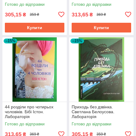
Готово до відправки
Готово до відправки
305,15
313,65
₴
₴
359 ₴
369 ₴
Купити
Купити
–15%
–15%
44 розділи про чотирьох
Приходь без дзвінка.
чоловіків. Бібі Істон.
Светлана Белоусова.
Лабораторія
Лабораторія
Готово до відправки
Готово до відправки
313,65
305,15
₴
₴
369 ₴
359 ₴