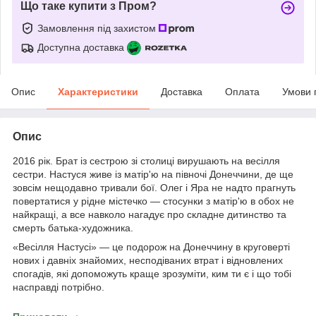
Що таке купити з Пром?
Замовлення під захистом
Доступна доставка
Опис
Характеристики
Доставка
Оплата
Умови 
Опис
2016 рік. Брат із сестрою зі столиці вирушають на весілля
сестри. Настуся живе із матір'ю на півночі Донеччини, де ще
зовсім нещодавно тривали бої. Олег і Яра не надто прагнуть
повертатися у рідне містечко — стосунки з матір'ю в обох не
найкращі, а все навколо нагадує про складне дитинство та
смерть батька-художника.
«Весілля Настусі» — це подорож на Донеччину в круговерті
нових і давніх знайомих, несподіваних втрат і відновлених
спогадів, які допоможуть краще зрозуміти, ким ти є і що тобі
насправді потрібно.