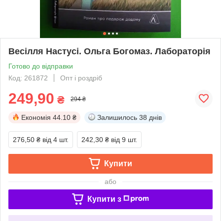
Весілля Настусі. Ольга Богомаз. Лабораторія
Готово до відправки
Код: 261872
Опт і роздріб
249,90
₴
294 ₴
Економія
44.10 ₴
Залишилось
38 днів
276,50 ₴
від 4 шт.
242,30 ₴
від 9 шт.
Купити
або
Купити з