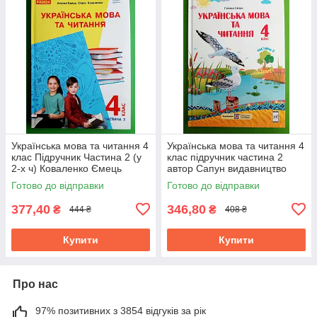
Українська мова та читання 4
Українська мова та читання 4
клас Підручник Частина 2 (у
клас підручник частина 2
2-х ч) Коваленко Ємець
автор Сапун видавництво
Ранок
Підручники і посібники
Готово до відправки
Готово до відправки
377,40
346,80
₴
₴
444 ₴
408 ₴
Купити
Купити
Про нас
97% позитивних з 3854 відгуків за рік