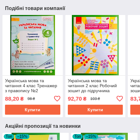
Подібні товари компанії
Українська мова та
Українська мова та
Укра
читання 4 клас Тренажер
читання 2 клас Робочий
чита
з правопису №2
зошит до підручника
зоши
Остапенко Світич
Большакової Частина 1
до п
88,20
92,70
83,
₴
₴
98 ₴
103 ₴
Большакова І. Ранок
Пон
Ран
Купити
Купити
Акційні пропозиції та новинки
Топ
–15%
Топ
–15%