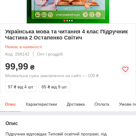
Українська мова та читання 4 клас Підручник
Частина 2 Остапенко Світич
Немає в наявності
Код: 268142
Опт і роздріб
99,99
₴
Мінімальна сума замовлення на сайті — 100 ₴
97 ₴
від 4 шт.
85 ₴
від 9 шт.
Опис
Характеристики
Доставка
Оплата
Умови п
Опис
Підручник відповідає Типовій освітній програмі, під