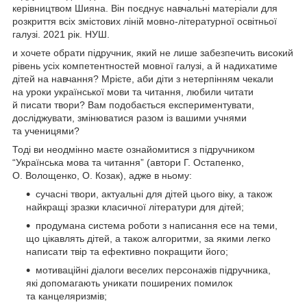
керівництвом Шияна. Він поєднує навчальні матеріали для
розкриття всіх змістових ліній мовно-літературної освітньої
галузі. 2021 рік. НУШ.
и хочете обрати підручник, який не лише забезпечить високий
рівень усіх компетентностей мовної галузі, а й надихатиме
дітей на навчання? Мрієте, аби діти з нетерпінням чекали
на уроки української мови та читання, любили читати
й писати твори? Вам подобається експериментувати,
досліджувати, змінюватися разом із вашими учнями
та ученицями?
Тоді ви неодмінно маєте ознайомитися з підручником
“Українська мова та читання” (автори Г. Остапенко,
О. Волощенко, О. Козак), адже в ньому:
сучасні твори, актуальні для дітей цього віку, а також
найкращі зразки класичної літератури для дітей;
продумана система роботи з написання есе на теми,
що цікавлять дітей, а також алгоритми, за якими легко
написати твір та ефективно покращити його;
мотиваційні діалоги веселих персонажів підручника,
які допомагають уникати поширених помилок
та канцеляризмів;