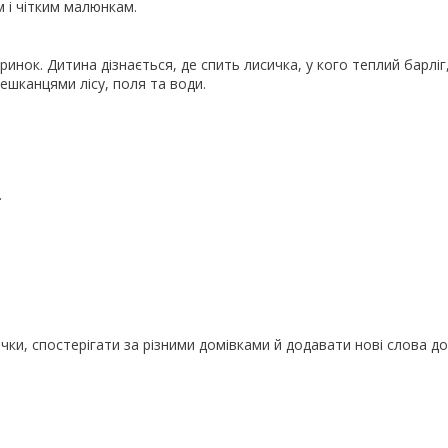
м і чітким малюнкам.
нок. Дитина дізнається, де спить лисичка, у кого теплий барліг
ешканцями лісу, поля та води.
.
ички, спостерігати за різними домівками й додавати нові слова до