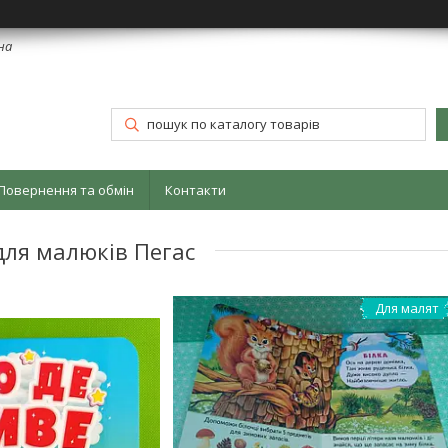
їна
Повернення та обмін
Контакти
для малюків Пегас
Для малят