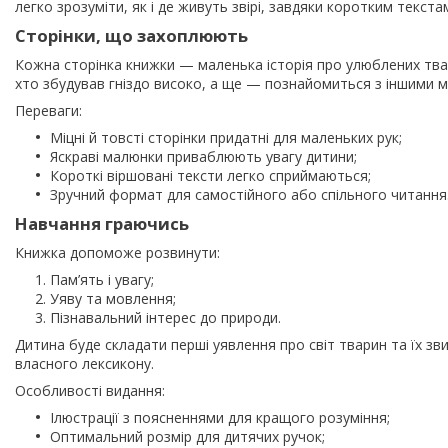
легко зрозуміти, як і де живуть звірі, завдяки коротким текста
Сторінки, що захоплюють
Кожна сторінка книжки — маленька історія про улюблених твари
хто збудував гніздо високо, а ще — познайомиться з іншими м
Переваги:
Міцні й товсті сторінки придатні для маленьких рук;
Яскраві малюнки приваблюють увагу дитини;
Короткі віршовані тексти легко сприймаються;
Зручний формат для самостійного або спільного читання
Навчання граючись
Книжка допоможе розвинути:
Пам’ять і увагу;
Уяву та мовлення;
Пізнавальний інтерес до природи.
Дитина буде складати перші уявлення про світ тварин та їх зв
власного лексикону.
Особливості видання:
Ілюстрації з поясненнями для кращого розуміння;
Оптимальний розмір для дитячих ручок;