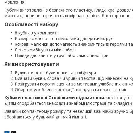
мовлення.
Кубики виготовлені з безпечного пластику. Гладкі краї дозвол
миються, вони не втрачають колір навіть після багаторазовог
Особливості набору
8 кубиків у комплекті
Розмір кожного – оптимальний для дитячих рук
Яскраві малюнки допомагають знайомитись із героями т
Легко комбінувати між собою
Підійде для занять у групі або самостійної гри
Як використовувати
Будувати вежі, будиночки та інші фігури
Вивчати букви, слова чи уривки текстів, що нанесені на к
Розігрувати короткі сценки за мотивами улюблених книж
Обирати улюблені ілюстрації, вигадувати власні історії
Кубики пластикові Сторінками відомих книжок
стануть 
Дітям сподобається знаходити знайомі ілюстрації та складати
Завдяки компактному розміру та невеликій вазі набір зручно б
зберігаються у будь-якій дитячій кімнаті.