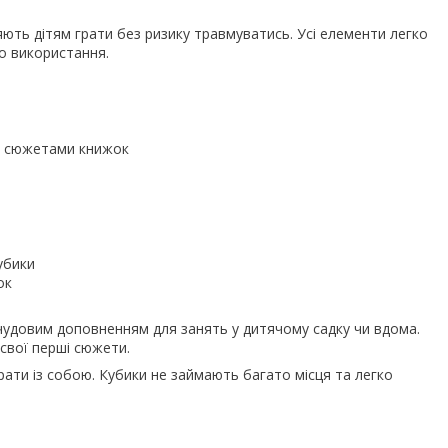
яють дітям грати без ризику травмуватись. Усі елементи легко
о використання.
а сюжетами книжок
убики
ок
чудовим доповненням для занять у дитячому садку чи вдома.
 свої перші сюжети.
рати із собою. Кубики не займають багато місця та легко