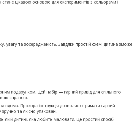
н стане цікавою основою для експериментів з кольорами і
у, увагу та зосередженість. Завдяки простій схемі дитина зможе
рним подарунком. Цей набір — гарний привід для спільного
авою справою.
ня вдома. Прозора інструкція дозволяє отримати гарний
зручно та якісно упаковані.
дь-якій дитині, яка любить малювати. Це простий спосіб