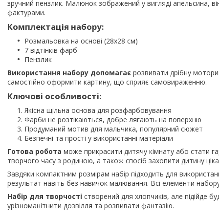
зручний пензлик. Малюнок зображений у вигляді апельсина, ві
фактурами.
Комплектація набору:
Розмальовка на основі (28х28 см)
7 відтінків фарб
Пензлик
Використання набору допомагає
розвивати дрібну моторик
самостійно оформити картину, що сприяє самовираженню.
Ключові особливості:
Якісна щільна основа для розфарбовування
Фарби не розтікаються, добре лягають на поверхню
Продуманий мотив для мальчика, популярний сюжет
Безпечні та прості у використанні матеріали
Готова робота
може прикрасити дитячу кімнату або стати га
творчого часу з родиною, а також спосіб захопити дитину цік
Завдяки компактним розмірам набір підходить для використан
результат навіть без навичок малювання. Всі елементи набору 
Набір для творчості
створений для хлопчиків, але підійде бу
урізноманітнити дозвілля та розвивати фантазію.