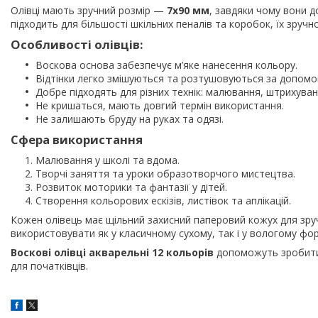
Олівці мають зручний розмір —
7х90 мм
, завдяки чому вони д
підходить для більшості шкільних пеналів та коробок, їх зручн
Особливості олівців:
Воскова основа забезпечує м’яке нанесення кольору.
Відтінки легко змішуються та розтушовуються за допомо
Добре підходять для різних технік: малювання, штрихува
Не кришаться, мають довгий термін використання.
Не залишають бруду на руках та одязі.
Сфера використання
Малювання у школі та вдома.
Творчі заняття та уроки образотворчого мистецтва.
Розвиток моторики та фантазії у дітей.
Створення кольорових ескізів, листівок та аплікацій.
Кожен олівець має щільний захисний паперовий кожух для зру
використовувати як у класичному сухому, так і у вологому фо
Воскові олівці акварельні 12 кольорів
допоможуть зробити 
для початківців.