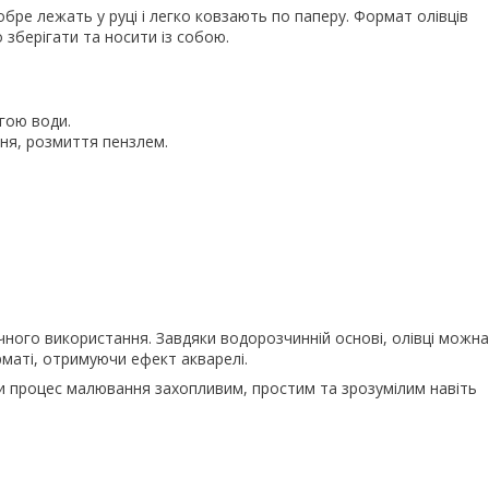
обре лежать у руці і легко ковзають по паперу. Формат олівців
о зберігати та носити із собою.
гою води.
ння, розмиття пензлем.
чного використання. Завдяки водорозчинній основі, олівці можна
рматі, отримуючи ефект акварелі.
процес малювання захопливим, простим та зрозумілим навіть