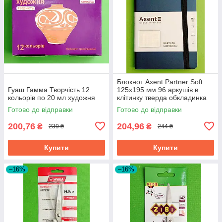
Блокнот Axent Partner Soft
Гуаш Гамма Творчість 12
125х195 мм 96 аркушів в
кольорів по 20 мл художня
клітинку тверда обкладинка
синій
Готово до відправки
Готово до відправки
200,76
204,96
₴
₴
239 ₴
244 ₴
Купити
Купити
–16%
–16%