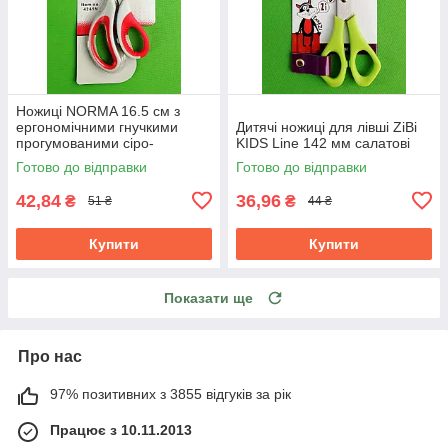
Ножиці NORMA 16.5 см з
ергономічними гнучкими
Дитячі ножиці для лівші ZiBi
прогумованими сіро-
KIDS Line 142 мм салатові
червоними ручками 1.8 мм
Готово до відправки
Готово до відправки
42,84
36,96
₴
₴
51 ₴
44 ₴
Купити
Купити
Показати ще
Про нас
97% позитивних з 3855 відгуків за рік
Працює з 10.11.2013