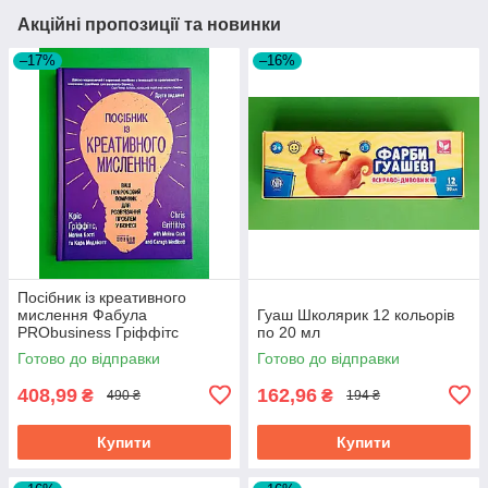
Акційні пропозиції та новинки
–17%
–16%
Посібник із креативного
мислення Фабула
Гуаш Школярик 12 кольорів
PRObusiness Гріффітс
по 20 мл
фіолетова
Готово до відправки
Готово до відправки
408,99
162,96
₴
₴
490 ₴
194 ₴
Купити
Купити