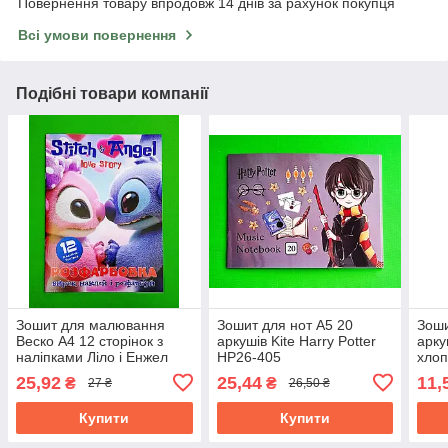
Повернення товару впродовж 14 днів за рахунок покупця
Всі умови повернення
Подібні товари компанії
Зошит для малювання
Зошит для нот А5 20
Зоши
Веско А4 12 сторінок з
аркушів Kite Harry Potter
арку
наліпками Ліло і Енжел
HP26-405
хлоп
25,92
25,44
11,
₴
₴
27 ₴
26,50 ₴
Купити
Купити