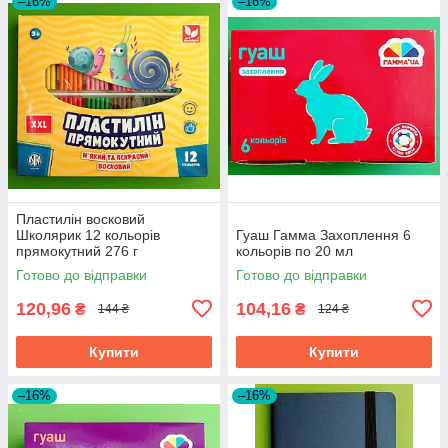
–16%
–16%
Пластилін восковий
Школярик 12 кольорів
Гуаш Гамма Захоплення 6
прямокутний 276 г
кольорів по 20 мл
Готово до відправки
Готово до відправки
120,96
104,16
₴
₴
144 ₴
124 ₴
Купити
Купити
–16%
–16%