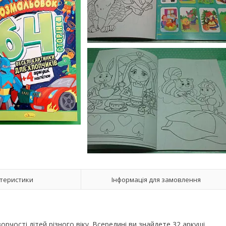
теристики
Інформація для замовлення
рчості дітей різного віку. Всередині ви знайдете 32 аркуші