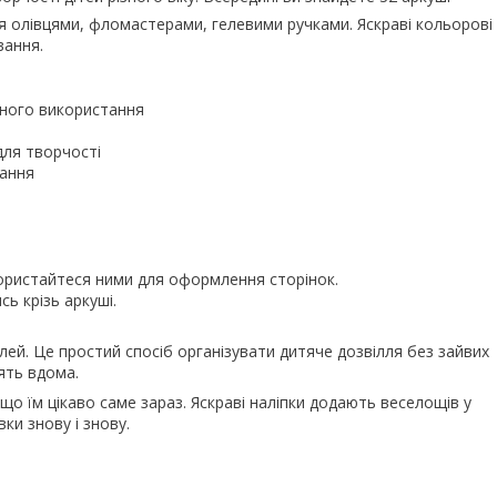
я олівцями, фломастерами, гелевими ручками. Яскраві кольорові
вання.
ьного використання
для творчості
вання
ористайтеся ними для оформлення сторінок.
ь крізь аркуші.
лей. Це простий спосіб організувати дитяче дозвілля без зайвих
ять вдома.
що їм цікаво саме зараз. Яскраві наліпки додають веселощів у
и знову і знову.