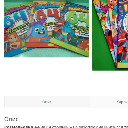
Опис
Харак
Опис
Розмальовка А4
на 64 сторінки – це захоплююча книга для тво