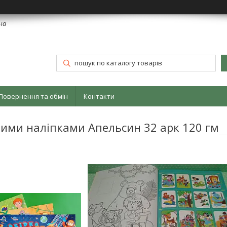
їна
Повернення та обмін
Контакти
вими наліпками Апельсин 32 арк 120 гм