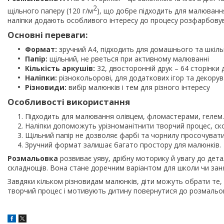
2
щільного паперу (120 г/м
), що добре підходить для малюванн
наліпки додають особливого інтересу до процесу розфарбову
Основні переваги:
Формат:
зручний А4, підходить для домашнього та шкіл
Папір:
щільний, не рветься при активному малюванні
Кількість аркушів:
32, двосторонній друк – 64 сторінки 
Наліпки:
різнокольорові, для додаткових ігор та декору
Різновиди:
вибір малюнків і тем для різного інтересу
Особливості використання
Підходить для малювання олівцем, фломастерами, гелем.
Наліпки допоможуть урізноманітнити творчий процес, ск
Щільний папір не дозволяє фарбі та чорнилу просочуватис
Зручний формат залишає багато простору для малюнків.
Розмальовка
розвиває уяву, дрібну моторику й увагу до дета
складнощів. Вона стане доречним варіантом для школи чи зан
Завдяки кільком різновидам малюнків, діти можуть обрати те, 
творчий процес і мотивують дитину повернутися до розмальовк