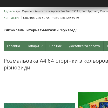
вул. Курсова 3А магазин Буквоїд індекс 09117, Біла Церква, Укра
+380 (68) 225-59-95
+380 (93) 229-59-95
Книжковий інтернет-магазин "Буквоїд"
Головна
Товари
Про нас
Доставка та оплата
Розмальовка А4 64 сторінки з кольоро
різновиди