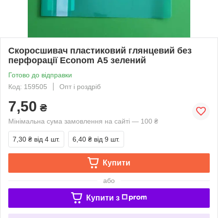
Скоросшивач пластиковий глянцевий без
перфорації Econom А5 зелений
Готово до відправки
Код: 159505
Опт і роздріб
7,50
₴
Мінімальна сума замовлення на сайті — 100 ₴
7,30 ₴
від 4 шт.
6,40 ₴
від 9 шт.
Купити
або
Купити з