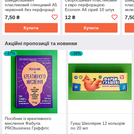
пластиковий глянцевий А5
з євро перфорацією
плас
червоний без перфорації
Econom А4 сірий 10 штук
зеле
Econom E31507-03
7,50
12
7,5
₴
₴
Купити
Купити
Акційні пропозиції та новинки
–17%
–16%
Посібник із креативного
мислення Фабула
Гуаш Школярик 12 кольорів
PRObusiness Гріффітс
по 20 мл
фіолетова