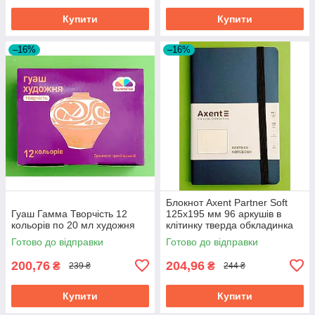
Купити
Купити
–16%
–16%
Блокнот Axent Partner Soft
Гуаш Гамма Творчість 12
125х195 мм 96 аркушів в
кольорів по 20 мл художня
клітинку тверда обкладинка
синій
Готово до відправки
Готово до відправки
200,76
204,96
₴
₴
239 ₴
244 ₴
Купити
Купити