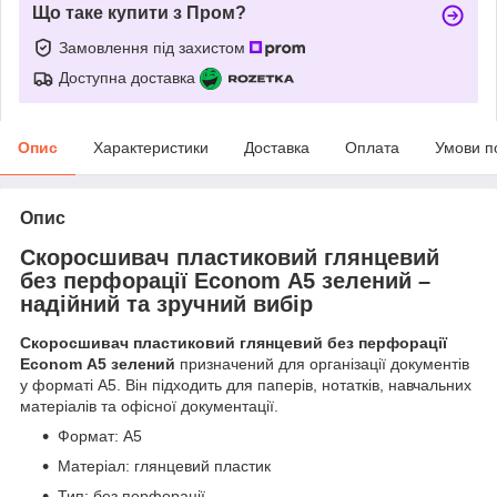
Що таке купити з Пром?
Замовлення під захистом
Доступна доставка
Опис
Характеристики
Доставка
Оплата
Умови п
Опис
Скоросшивач пластиковий глянцевий
без перфорації Econom А5 зелений –
надійний та зручний вибір
Скоросшивач пластиковий глянцевий без перфорації
Econom А5 зелений
призначений для організації документів
у форматі А5. Він підходить для паперів, нотатків, навчальних
матеріалів та офісної документації.
Формат: А5
Матеріал: глянцевий пластик
Тип: без перфорації