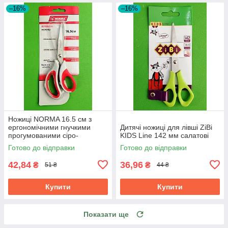
–16%
–16%
Ножиці NORMA 16.5 см з
ергономічними гнучкими
Дитячі ножиці для лівші ZiBi
прогумованими сіро-
KIDS Line 142 мм салатові
червоними ручками 1.8 мм
Готово до відправки
Готово до відправки
42,84
36,96
₴
₴
51 ₴
44 ₴
Купити
Купити
Показати ще