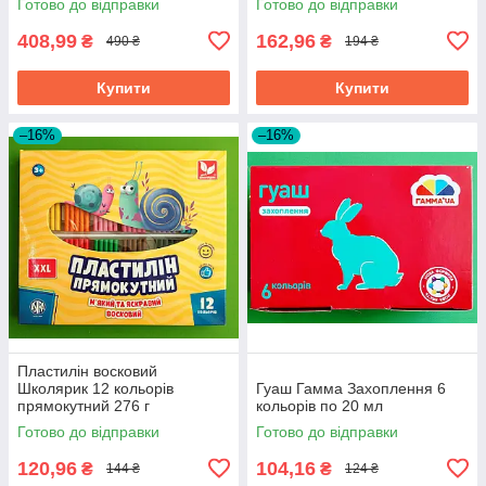
Готово до відправки
Готово до відправки
408,99
162,96
₴
₴
490 ₴
194 ₴
Купити
Купити
–16%
–16%
Пластилін восковий
Школярик 12 кольорів
Гуаш Гамма Захоплення 6
прямокутний 276 г
кольорів по 20 мл
Готово до відправки
Готово до відправки
120,96
104,16
₴
₴
144 ₴
124 ₴