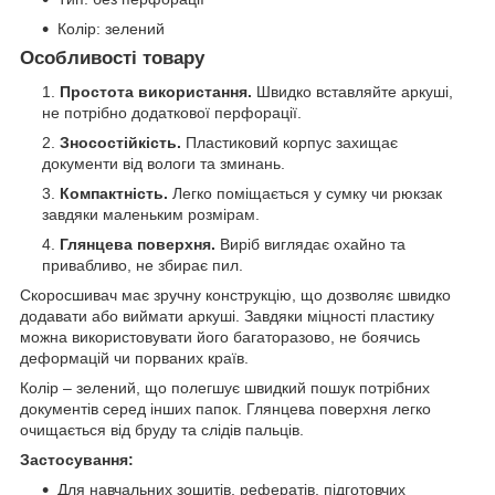
Колір: зелений
Особливості товару
Простота використання.
Швидко вставляйте аркуші,
не потрібно додаткової перфорації.
Зносостійкість.
Пластиковий корпус захищає
документи від вологи та зминань.
Компактність.
Легко поміщається у сумку чи рюкзак
завдяки маленьким розмірам.
Глянцева поверхня.
Виріб виглядає охайно та
привабливо, не збирає пил.
Скоросшивач має зручну конструкцію, що дозволяє швидко
додавати або виймати аркуші. Завдяки міцності пластику
можна використовувати його багаторазово, не боячись
деформацій чи порваних країв.
Колір – зелений, що полегшує швидкий пошук потрібних
документів серед інших папок. Глянцева поверхня легко
очищається від бруду та слідів пальців.
Застосування:
Для навчальних зошитів, рефератів, підготовчих