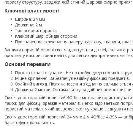
пористу структуру, завдяки якій стічний шар рівномірно приляг
Ключові властивості
Ширина: 24 мм
Довжина: 2 м
Тип основи: пориста
Клейовий шар: обидві сторони
Призначення: склеювання паперу, картону, тканини, пласт
Завдяки пористій основі скотч адаптується до неідеальних, ре
простим у використанні навіть для легких декоративних чи тех
Основні переваги
Простота застосування. Не потребує додаткових інструм
Міцне кріплення. Забезпечує надійну фіксацію предметів.
Охайний вигляд. Після нанесення з'єднання залишаються а
Довжина 2 метри. Оптимальна для дрібних ремонтних чи 
Скотч двосторонній пористий 4Office можна використовувати 
також для фіксації зразків матеріалів. Легко відрізається пот
пористий матеріал, який дозволяє скотчу краще з'єднувати нер
Скотч двосторонній пористий 24 мм х 2 м 4Office 4-396 — вибі
багатофункціональність.