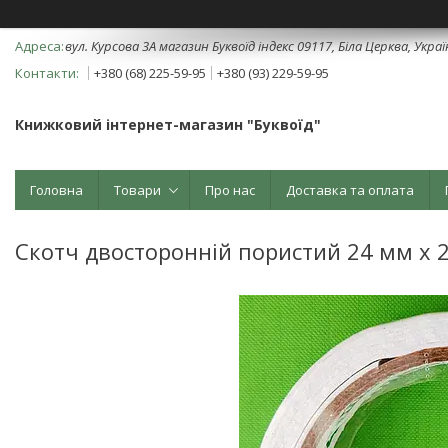
вул. Курсова 3А магазин Буквоїд індекс 09117, Біла Церква, Укра
+380 (68) 225-59-95
+380 (93) 229-59-95
Книжковий інтернет-магазин "Буквоїд"
Головна
Товари
Про нас
Доставка та оплата
Скотч двосторонній пористий 24 мм х 2 