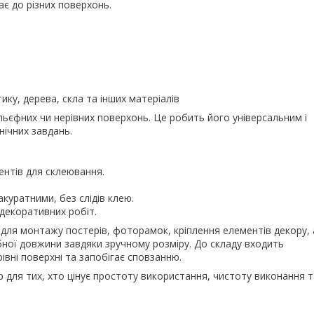
ає до різних поверхонь.
ику, дерева, скла та інших матеріалів
льєфних чи нерівних поверхонь. Це робить його універсальним і
нічних завдань.
ентів для склеювання.
куратними, без слідів клею.
декоративних робіт.
для монтажу постерів, фоторамок, кріплення елементів декору, 
рібної довжини завдяки зручному розміру. До складу входить
івні поверхні та запобігає сповзанню.
р для тих, хто цінує простоту використання, чистоту виконання т