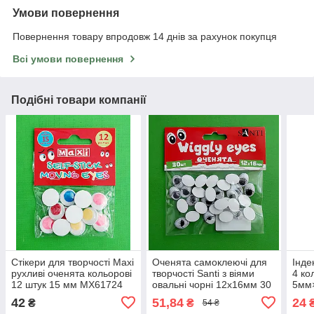
Умови повернення
Повернення товару впродовж 14 днів за рахунок покупця
Всі умови повернення
Подібні товари компанії
Стікери для творчості Maxi
Оченята самоклеючі для
Інде
рухливі оченята кольорові
творчості Santi з віями
4 ко
12 штук 15 мм MX61724
овальні чорні 12х16мм 30
5мм
штук
42
51,84
24
₴
₴
54 ₴