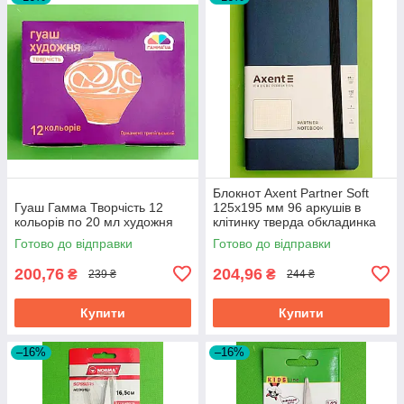
Блокнот Axent Partner Soft
Гуаш Гамма Творчість 12
125х195 мм 96 аркушів в
кольорів по 20 мл художня
клітинку тверда обкладинка
синій
Готово до відправки
Готово до відправки
200,76
204,96
₴
₴
239 ₴
244 ₴
Купити
Купити
–16%
–16%