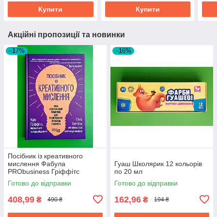
Купити
Купити
Акційні пропозиції та новинки
–17%
–16%
Посібник із креативного
мислення Фабула
Гуаш Школярик 12 кольорів
PRObusiness Гріффітс
по 20 мл
фіолетова
Готово до відправки
Готово до відправки
408,99
162,96
₴
₴
490 ₴
194 ₴