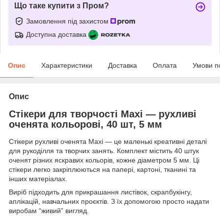
Що таке купити з Пром?
Замовлення під захистом
Доступна доставка
Опис
Характеристики
Доставка
Оплата
Умови п
Опис
Стікери для творчості Maxi — рухливі
оченята кольорові, 40 шт, 5 мм
Стікери рухливі оченята Maxi — це маленькі креативні деталі
для рукоділля та творчих занять. Комплект містить 40 штук
оченят різних яскравих кольорів, кожне діаметром 5 мм. Ці
стікери легко закріплюються на папері, картоні, тканині та
інших матеріалах.
Виріб підходить для прикрашання листівок, скрапбукінгу,
аплікацій, навчальних проєктів. З їх допомогою просто надати
виробам “живий” вигляд.