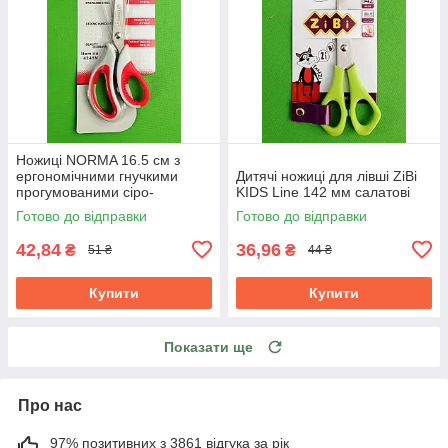
Ножиці NORMA 16.5 см з
ергономічними гнучкими
Дитячі ножиці для лівші ZiBi
прогумованими сіро-
KIDS Line 142 мм салатові
червоними ручками 1.8 мм
Готово до відправки
Готово до відправки
42,84
36,96
₴
₴
51 ₴
44 ₴
Купити
Купити
Показати ще
Про нас
97% позитивних з 3861 відгука за рік