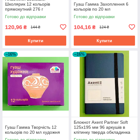
Школярик 12 кольорів
Гуаш Гамма Захоплення 6
прямокутний 276 г
кольорів по 20 мл
Готово до відправки
Готово до відправки
120,96
104,16
₴
₴
144 ₴
124 ₴
Купити
Купити
–16%
–16%
Блокнот Axent Partner Soft
Гуаш Гамма Творчість 12
125х195 мм 96 аркушів в
кольорів по 20 мл художня
клітинку тверда обкладинка
синій
Готово до відправки
Готово до відправки