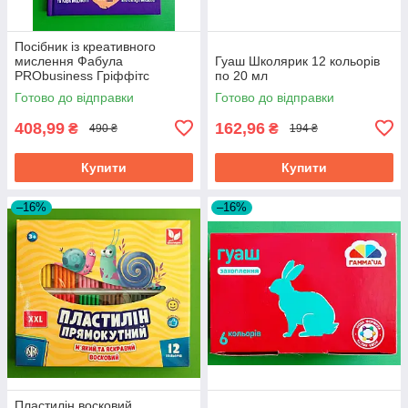
Посібник із креативного
мислення Фабула
Гуаш Школярик 12 кольорів
PRObusiness Гріффітс
по 20 мл
фіолетова
Готово до відправки
Готово до відправки
408,99
162,96
₴
₴
490 ₴
194 ₴
Купити
Купити
–16%
–16%
Пластилін восковий