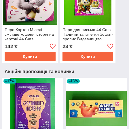
Перо Картон Міледі
Перо для письма 44 Cats
сміливе кошеня історія на
Палички та гачечки Зошит-
картоні 44 Cats
пропис Видавництво
Старого Лева
142
23
₴
₴
Купити
Купити
Акційні пропозиції та новинки
–17%
–16%