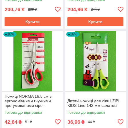
200,76
204,96
₴
₴
239 ₴
244 ₴
Купити
Купити
–16%
–16%
Ножиці NORMA 16.5 см з
ергономічними гнучкими
Дитячі ножиці для лівші ZiBi
прогумованими сіро-
KIDS Line 142 мм салатові
червоними ручками 1.8 мм
Готово до відправки
Готово до відправки
42,84
36,96
₴
₴
51 ₴
44 ₴