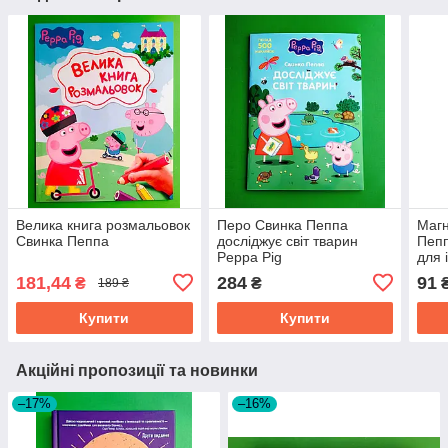
Велика книга розмальовок
Перо Свинка Пеппа
Магн
Свинка Пеппа
досліджує світ тварин
Пепп
Peppa Pig
для 
181,44
284
91
₴
₴
189 ₴
Купити
Купити
Акційні пропозиції та новинки
–17%
–16%