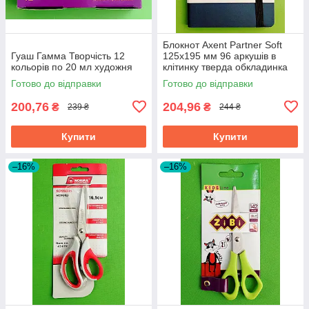
Блокнот Axent Partner Soft
Гуаш Гамма Творчість 12
125х195 мм 96 аркушів в
кольорів по 20 мл художня
клітинку тверда обкладинка
синій
Готово до відправки
Готово до відправки
200,76
204,96
₴
₴
239 ₴
244 ₴
Купити
Купити
–16%
–16%