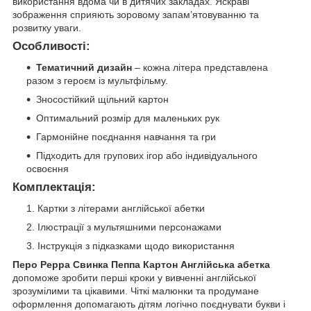
використання вдома чи в дитячих закладах. Яскраві
зображення сприяють зоровому запамʼятовуванню та
розвитку уваги.
Особливості:
Тематичний дизайн
– кожна літера представлена
разом з героєм із мультфільму.
Зносостійкий щільний картон
Оптимальний розмір для маленьких рук
Гармонійне поєднання навчання та гри
Підходить для групових ігор або індивідуального
освоєння
Комплектація:
Картки з літерами англійської абетки
Ілюстрації з мультяшними персонажами
Інструкція з підказками щодо використання
Перо Peppa Свинка Пеппа Картон Англійська абетка
допоможе зробити перші кроки у вивченні англійської
зрозумілими та цікавими. Чіткі малюнки та продумане
оформлення допомагають дітям логічно поєднувати букви і