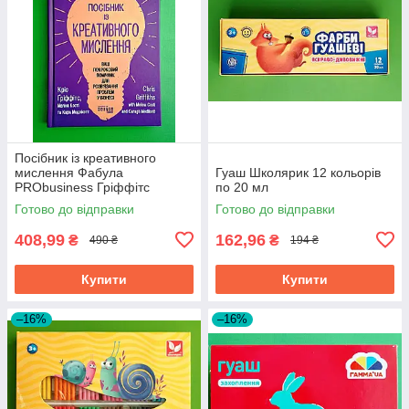
Посібник із креативного
мислення Фабула
Гуаш Школярик 12 кольорів
PRObusiness Гріффітс
по 20 мл
фіолетова
Готово до відправки
Готово до відправки
408,99
162,96
₴
₴
490 ₴
194 ₴
Купити
Купити
–16%
–16%