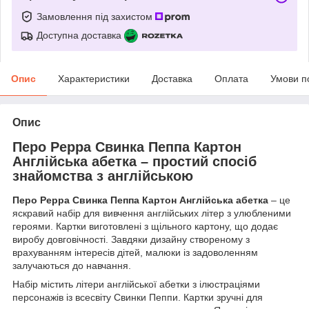
Замовлення під захистом
Доступна доставка
Опис
Характеристики
Доставка
Оплата
Умови п
Опис
Перо Peppa Свинка Пеппа Картон
Англійська абетка – простий спосіб
знайомства з англійською
Перо Peppa Свинка Пеппа Картон Англійська абетка
– це
яскравий набір для вивчення англійських літер з улюбленими
героями. Картки виготовлені з щільного картону, що додає
виробу довговічності. Завдяки дизайну створеному з
врахуванням інтересів дітей, малюки із задоволенням
залучаються до навчання.
Набір містить літери англійської абетки з ілюстраціями
персонажів із всесвіту Свинки Пеппи. Картки зручні для