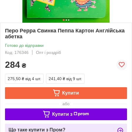
Перо Peppa Свинка Пеппа Картон Англійська
абетка
Готово до відправки
Код: 176346
Опт і роздріб
284
₴
275,50 ₴
від 4 шт.
241,40 ₴
від 9 шт.
Купити
або
Купити з
Що таке купити з Пром?