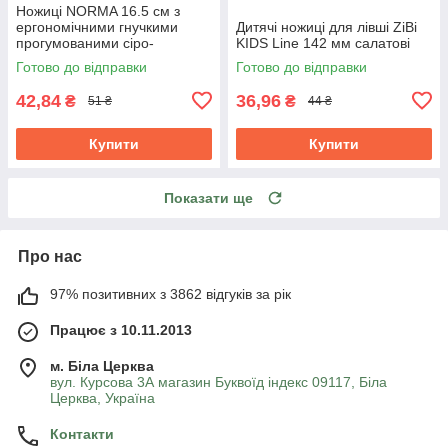
Ножиці NORMA 16.5 см з
ергономічними гнучкими
Дитячі ножиці для лівші ZiBi
прогумованими сіро-
KIDS Line 142 мм салатові
червоними ручками 1.8 мм
Готово до відправки
Готово до відправки
42,84
36,96
₴
₴
51 ₴
44 ₴
Купити
Купити
Показати ще
Про нас
97% позитивних з 3862 відгуків за рік
Працює з 10.11.2013
м. Біла Церква
вул. Курсова 3А магазин Буквоїд індекс 09117, Біла
Церква, Україна
Контакти