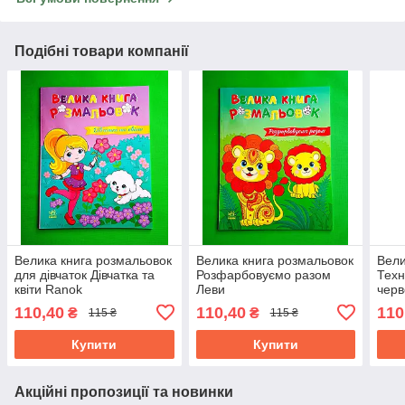
Подібні товари компанії
Велика книга розмальовок
Велика книга розмальовок
Вели
для дівчаток Дівчатка та
Розфарбовуємо разом
Техн
квіти Ranok
Леви
чер
110,40
110,40
110
₴
₴
115 ₴
115 ₴
Купити
Купити
Акційні пропозиції та новинки