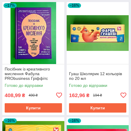
–17%
–16%
Посібник із креативного
мислення Фабула
Гуаш Школярик 12 кольорів
PRObusiness Гріффітс
по 20 мл
фіолетова
Готово до відправки
Готово до відправки
408,99
162,96
₴
₴
490 ₴
194 ₴
Купити
Купити
–16%
–16%