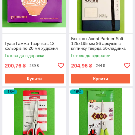
Блокнот Axent Partner Soft
Гуаш Гамма Творчість 12
125х195 мм 96 аркушів в
кольорів по 20 мл художня
клітинку тверда обкладинка
синій
Готово до відправки
Готово до відправки
200,76
204,96
₴
₴
239 ₴
244 ₴
Купити
Купити
–16%
–16%