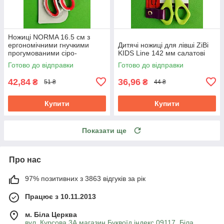
Ножиці NORMA 16.5 см з
ергономічними гнучкими
Дитячі ножиці для лівші ZiBi
прогумованими сіро-
KIDS Line 142 мм салатові
червоними ручками 1.8 мм
Готово до відправки
Готово до відправки
42,84
36,96
₴
₴
51 ₴
44 ₴
Купити
Купити
Показати ще
Про нас
97% позитивних з 3863 відгуків за рік
Працює з 10.11.2013
м. Біла Церква
вул. Курсова 3А магазин Буквоїд індекс 09117, Біла