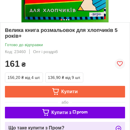
Велика книга розмальовок для хлопчиків 5
років+
Готово до відправки
Код: 23460
Опт і роздріб
161
₴
156,20 ₴
від 4 шт.
136,90 ₴
від 9 шт.
Купити
або
Купити з
Що таке купити з Пром?