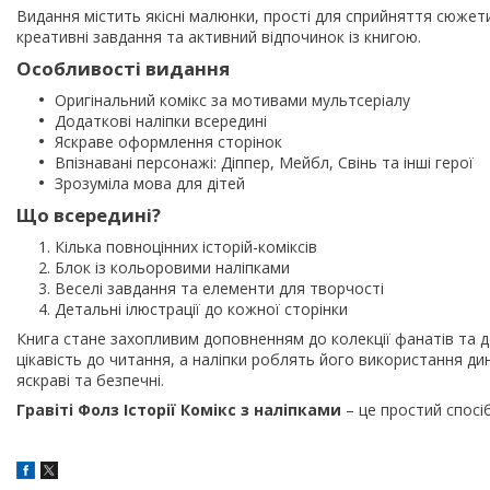
Видання містить якісні малюнки, прості для сприйняття сюжети т
креативні завдання та активний відпочинок із книгою.
Особливості видання
Оригінальний комікс за мотивами мультсеріалу
Додаткові наліпки всередині
Яскраве оформлення сторінок
Впізнавані персонажі: Діппер, Мейбл, Свінь та інші герої
Зрозуміла мова для дітей
Що всередині?
Кілька повноцінних історій-коміксів
Блок із кольоровими наліпками
Веселі завдання та елементи для творчості
Детальні ілюстрації до кожної сторінки
Книга стане захопливим доповненням до колекції фанатів та д
цікавість до читання, а наліпки роблять його використання ди
яскраві та безпечні.
Гравіті Фолз Історії Комікс з наліпками
– це простий спосіб