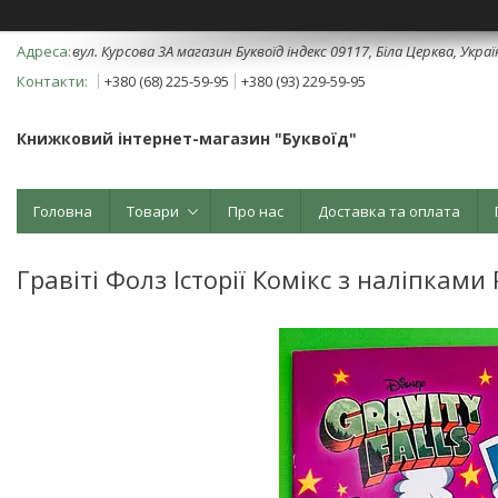
вул. Курсова 3А магазин Буквоїд індекс 09117, Біла Церква, Укра
+380 (68) 225-59-95
+380 (93) 229-59-95
Книжковий інтернет-магазин "Буквоїд"
Головна
Товари
Про нас
Доставка та оплата
Гравіті Фолз Історії Комікс з наліпками