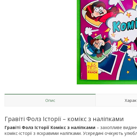
Опис
Харак
Гравіті Фолз Історії – комікс з наліпками
Гравіті Фолз Історії Комікс з наліпками
– захопливе виданн
комікс-історії з яскравими наліпками. Усередині очікують улюб