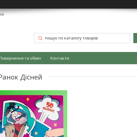
їна
Повернення та обмін
Контакти
 Ранок Дісней