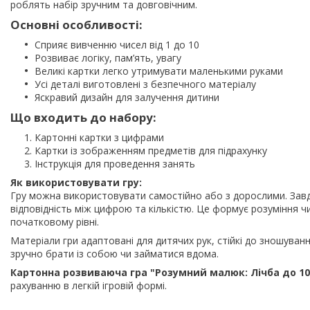
роблять набір зручним та довговічним.
Основні особливості:
Сприяє вивченню чисел від 1 до 10
Розвиває логіку, пам’ять, увагу
Великі картки легко утримувати маленькими руками
Усі деталі виготовлені з безпечного матеріалу
Яскравий дизайн для залучення дитини
Що входить до набору:
Картонні картки з цифрами
Картки із зображенням предметів для підрахунку
Інструкція для проведення занять
Як використовувати гру:
Гру можна використовувати самостійно або з дорослими. Зав
відповідність між цифрою та кількістю. Це формує розуміння 
початковому рівні.
Матеріали гри адаптовані для дитячих рук, стійкі до зношуван
зручно брати із собою чи займатися вдома.
Картонна розвиваюча гра "Розумний малюк: Лічба до 10
рахуванню в легкій ігровій формі.