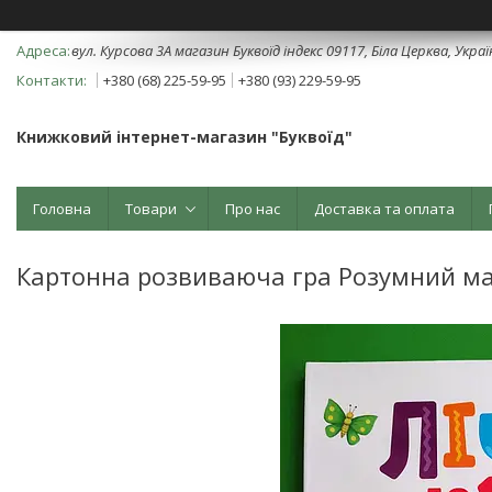
вул. Курсова 3А магазин Буквоїд індекс 09117, Біла Церква, Укра
+380 (68) 225-59-95
+380 (93) 229-59-95
Книжковий інтернет-магазин "Буквоїд"
Головна
Товари
Про нас
Доставка та оплата
Картонна розвиваюча гра Розумний ма