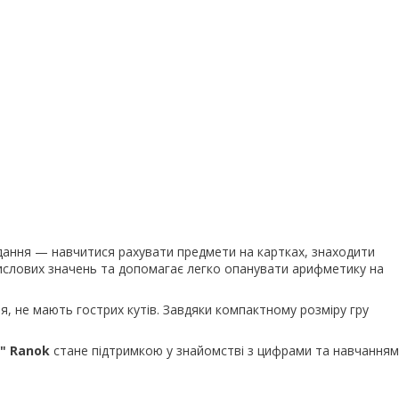
дання — навчитися рахувати предмети на картках, знаходити
числових значень та допомагає легко опанувати арифметику на
ня, не мають гострих кутів. Завдяки компактному розміру гру
" Ranok
стане підтримкою у знайомстві з цифрами та навчанням