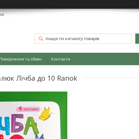
їна
Повернення та обмін
Контакти
люк Лічба до 10 Ranok