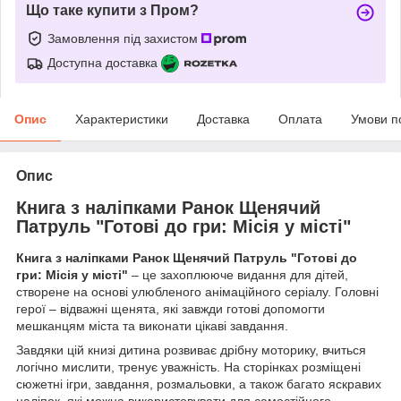
Що таке купити з Пром?
Замовлення під захистом
Доступна доставка
Опис
Характеристики
Доставка
Оплата
Умови п
Опис
Книга з наліпками Ранок Щенячий
Патруль "Готові до гри: Місія у місті"
Книга з наліпками Ранок Щенячий Патруль "Готові до
гри: Місія у місті"
– це захоплююче видання для дітей,
створене на основі улюбленого анімаційного серіалу. Головні
герої – відважні щенята, які завжди готові допомогти
мешканцям міста та виконати цікаві завдання.
Завдяки цій книзі дитина розвиває дрібну моторику, вчиться
логічно мислити, тренує уважність. На сторінках розміщені
сюжетні ігри, завдання, розмальовки, а також багато яскравих