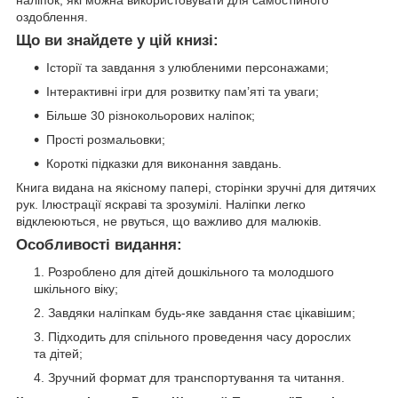
наліпок, які можна використовувати для самостійного
оздоблення.
Що ви знайдете у цій книзі:
Історії та завдання з улюбленими персонажами;
Інтерактивні ігри для розвитку пам’яті та уваги;
Більше 30 різнокольорових наліпок;
Прості розмальовки;
Короткі підказки для виконання завдань.
Книга видана на якісному папері, сторінки зручні для дитячих
рук. Ілюстрації яскраві та зрозумілі. Наліпки легко
відклеюються, не рвуться, що важливо для малюків.
Особливості видання:
Розроблено для дітей дошкільного та молодшого
шкільного віку;
Завдяки наліпкам будь-яке завдання стає цікавішим;
Підходить для спільного проведення часу дорослих
та дітей;
Зручний формат для транспортування та читання.