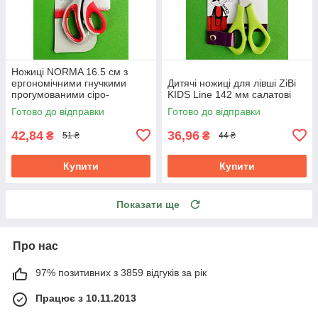
Ножиці NORMA 16.5 см з
ергономічними гнучкими
Дитячі ножиці для лівші ZiBi
прогумованими сіро-
KIDS Line 142 мм салатові
червоними ручками 1.8 мм
Готово до відправки
Готово до відправки
42,84
36,96
₴
₴
51 ₴
44 ₴
Купити
Купити
Показати ще
Про нас
97% позитивних з 3859 відгуків за рік
Працює з 10.11.2013