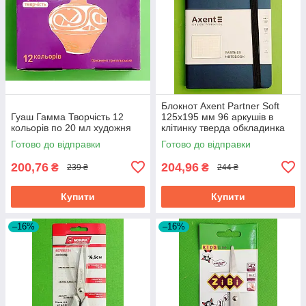
Блокнот Axent Partner Soft
Гуаш Гамма Творчість 12
125х195 мм 96 аркушів в
кольорів по 20 мл художня
клітинку тверда обкладинка
синій
Готово до відправки
Готово до відправки
200,76
204,96
₴
₴
239 ₴
244 ₴
Купити
Купити
–16%
–16%