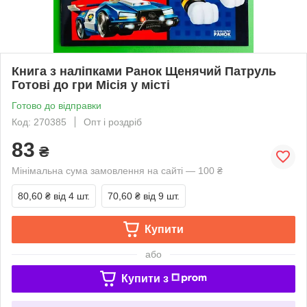
Книга з наліпками Ранок Щенячий Патруль
Готові до гри Місія у місті
Готово до відправки
Код: 270385
Опт і роздріб
83
₴
Мінімальна сума замовлення на сайті — 100 ₴
80,60 ₴
від 4 шт.
70,60 ₴
від 9 шт.
Купити
або
Купити з