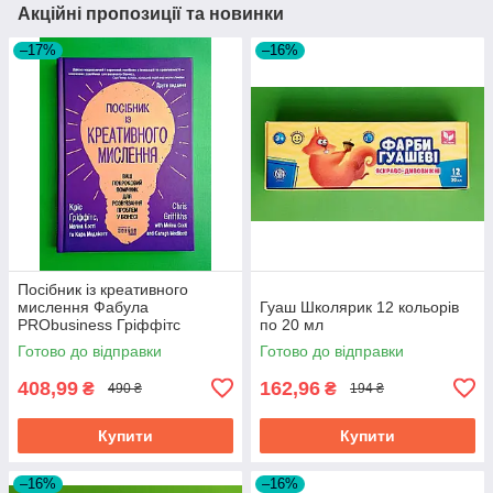
Акційні пропозиції та новинки
–17%
–16%
Посібник із креативного
мислення Фабула
Гуаш Школярик 12 кольорів
PRObusiness Гріффітс
по 20 мл
фіолетова
Готово до відправки
Готово до відправки
408,99
162,96
₴
₴
490 ₴
194 ₴
Купити
Купити
–16%
–16%