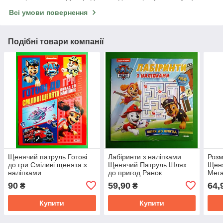
Всі умови повернення
Подібні товари компанії
Щенячий патруль Готові
Лабіринти з наліпками
Розм
до гри Сміливі щенята з
Щенячий Патруль Шлях
Щен
наліпками
до пригод Ранок
Мега
укр 
90
59,90
64,
₴
₴
Купити
Купити