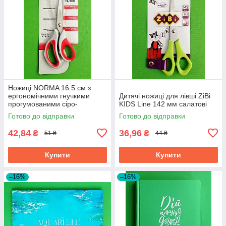
Ножиці NORMA 16.5 см з
ергономічними гнучкими
Дитячі ножиці для лівші ZiBi
прогумованими сіро-
KIDS Line 142 мм салатові
червоними ручками 1.8 мм
Готово до відправки
Готово до відправки
42,84
36,96
₴
₴
51 ₴
44 ₴
Купити
Купити
–16%
–16%