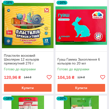
–16%
–16%
Пластилін восковий
Школярик 12 кольорів
Гуаш Гамма Захоплення 6
прямокутний 276 г
кольорів по 20 мл
Готово до відправки
Готово до відправки
120,96
104,16
₴
₴
144 ₴
124 ₴
Купити
Купити
–16%
–16%