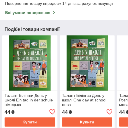
Повернення товару впродовж 14 днів за рахунок покупця
Всі умови повернення
Подібні товари компанії
Талант Білінгви День у
Талант Білінгви День у
Тала
школі Ein tag in der schule
школі One day at school
Розп
німецька
нова
мова
44
44
44
₴
₴
Купити
Купити