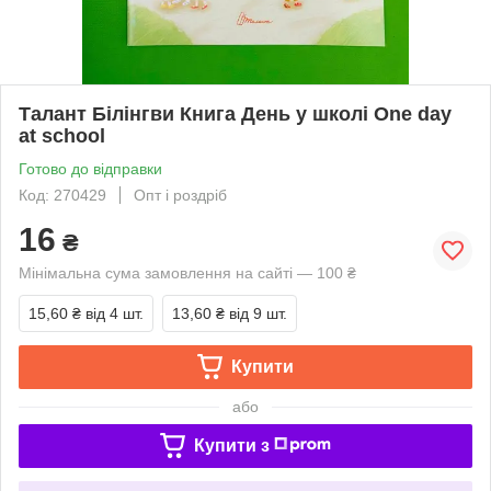
Талант Білінгви Книга День у школі One day
at school
Готово до відправки
Код: 270429
Опт і роздріб
16
₴
Мінімальна сума замовлення на сайті — 100 ₴
15,60 ₴
від 4 шт.
13,60 ₴
від 9 шт.
Купити
або
Купити з