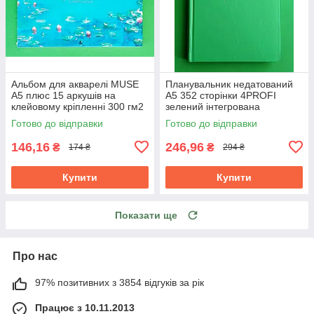
Альбом для акварелі MUSE
Планувальник недатований
A5 плюс 15 аркушів на
A5 352 сторінки 4PROFI
клейовому кріпленні 300 гм2
зелений інтегрована
обкладинка тиснення
Готово до відправки
Готово до відправки
срібною фольгою ляссе 70 г
146,16
246,96
₴
₴
174 ₴
294 ₴
Купити
Купити
Показати ще
Про нас
97% позитивних з 3854 відгуків за рік
Працює з 10.11.2013