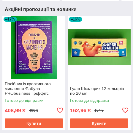
Акційні пропозиції та новинки
–17%
–16%
Посібник із креативного
мислення Фабула
Гуаш Школярик 12 кольорів
PRObusiness Гріффітс
по 20 мл
фіолетова
Готово до відправки
Готово до відправки
408,99
162,96
₴
₴
490 ₴
194 ₴
Купити
Купити