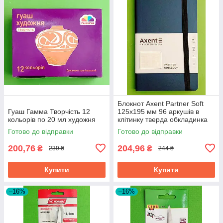
Блокнот Axent Partner Soft
Гуаш Гамма Творчість 12
125х195 мм 96 аркушів в
кольорів по 20 мл художня
клітинку тверда обкладинка
синій
Готово до відправки
Готово до відправки
200,76
204,96
₴
₴
239 ₴
244 ₴
Купити
Купити
–16%
–16%