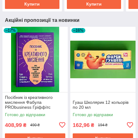
Купити
Купити
Акційні пропозиції та новинки
–17%
–16%
Посібник із креативного
мислення Фабула
Гуаш Школярик 12 кольорів
PRObusiness Гріффітс
по 20 мл
фіолетова
Готово до відправки
Готово до відправки
408,99
162,96
₴
₴
490 ₴
194 ₴