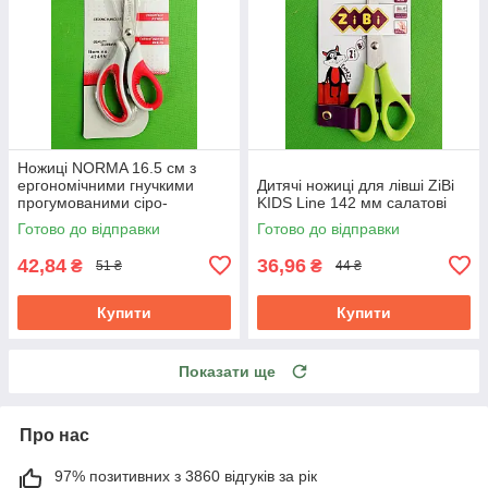
Ножиці NORMA 16.5 см з
ергономічними гнучкими
Дитячі ножиці для лівші ZiBi
прогумованими сіро-
KIDS Line 142 мм салатові
червоними ручками 1.8 мм
Готово до відправки
Готово до відправки
42,84
36,96
₴
₴
51 ₴
44 ₴
Купити
Купити
Показати ще
Про нас
97% позитивних з 3860 відгуків за рік