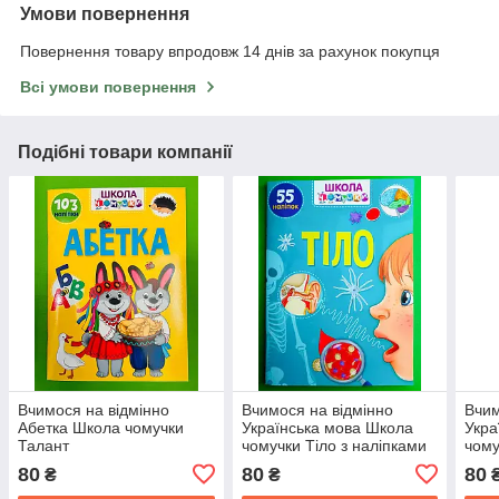
Умови повернення
Повернення товару впродовж 14 днів за рахунок покупця
Всі умови повернення
Подібні товари компанії
Вчимося на відмінно
Вчимося на відмінно
Вчим
Абетка Школа чомучки
Українська мова Школа
Укра
Талант
чомучки Тіло з наліпками
чому
Талант
паль
80
80
80
₴
₴