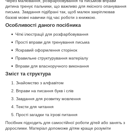
Через малювання, розфарбовування та письмові вправи
дитина тренує пальчики, що важливо для якісного опанування
письма. Завдання підібрані так, щоб малюк закріплював
базові мовні навички під час роботи з книжкою.
Особливості даного посібника
Чіткі ілюстрації для розфарбовування
Прості вправи для тренування письма
Яскравий оформлення сторінок
Правильне структурування матеріалу
Вправи для власноручного виконання
Зміст та структура
Знайомство з алфавітом
Вправи на писання букв і слів
Завдання для розвитку мовлення
Тексти для читання
Прості загадки та ігрові питання
Посібник підходить для самостійної роботи дітей або занять з
дорослими. Матеріал допоможе дітям краще розуміти