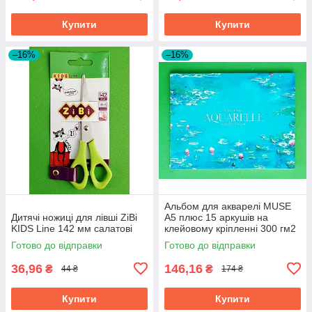
Купити
Купити
–16%
–16%
Альбом для акварелі MUSE
Дитячі ножиці для лівші ZiBi
A5 плюс 15 аркушів на
KIDS Line 142 мм салатові
клейовому кріпленні 300 гм2
Готово до відправки
Готово до відправки
36,96
146,16
₴
₴
44 ₴
174 ₴
Купити
Купити