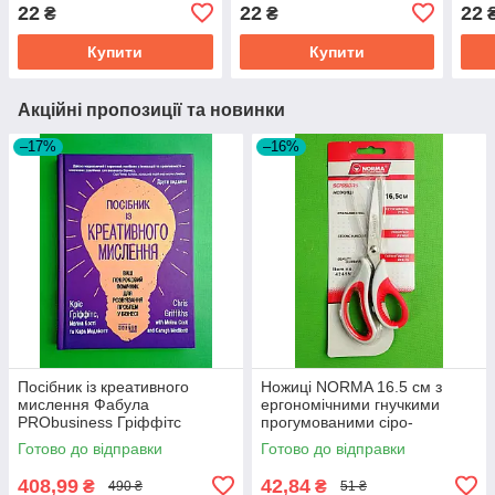
блакитна Видавництво
Тала
22
22
22
₴
₴
Талант
Купити
Купити
Акційні пропозиції та новинки
–17%
–16%
Посібник із креативного
Ножиці NORMA 16.5 см з
мислення Фабула
ергономічними гнучкими
PRObusiness Гріффітс
прогумованими сіро-
фіолетова
червоними ручками 1.8 мм
Готово до відправки
Готово до відправки
408,99
42,84
₴
₴
490 ₴
51 ₴