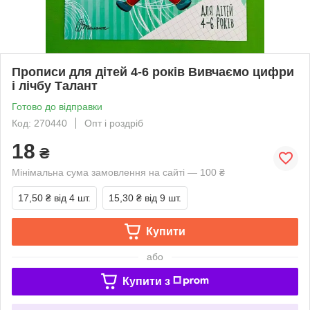
Прописи для дітей 4-6 років Вивчаємо цифри
і лічбу Талант
Готово до відправки
Код: 270440
Опт і роздріб
18
₴
Мінімальна сума замовлення на сайті — 100 ₴
17,50 ₴
від 4 шт.
15,30 ₴
від 9 шт.
Купити
або
Купити з