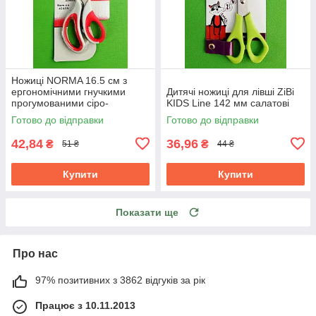
Ножиці NORMA 16.5 см з
ергономічними гнучкими
Дитячі ножиці для лівші ZiBi
прогумованими сіро-
KIDS Line 142 мм салатові
червоними ручками 1.8 мм
Готово до відправки
Готово до відправки
42,84
36,96
₴
₴
51 ₴
44 ₴
Купити
Купити
Показати ще
Про нас
97% позитивних з 3862 відгуків за рік
Працює з 10.11.2013