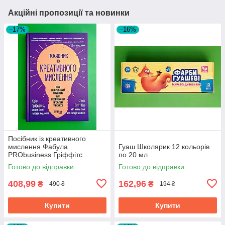
Акційні пропозиції та новинки
–17%
–16%
Посібник із креативного
мислення Фабула
Гуаш Школярик 12 кольорів
PRObusiness Гріффітс
по 20 мл
фіолетова
Готово до відправки
Готово до відправки
408,99
162,96
₴
₴
490 ₴
194 ₴
Купити
Купити