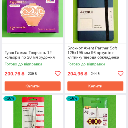
Блокнот Axent Partner Soft
Гуаш Гамма Творчість 12
125х195 мм 96 аркушів в
кольорів по 20 мл художня
клітинку тверда обкладинка
синій
Готово до відправки
Готово до відправки
200,76
204,96
₴
₴
239 ₴
244 ₴
Купити
Купити
–16%
–16%