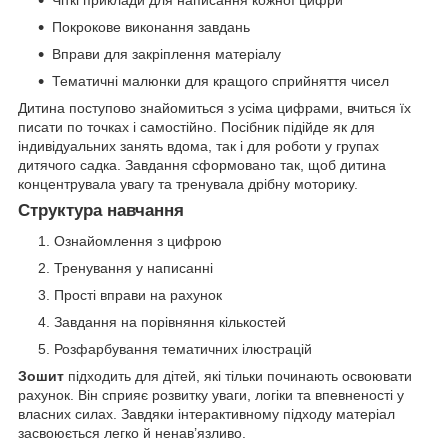
Чіткі приклади для написання кожної цифри
Покрокове виконання завдань
Вправи для закріплення матеріалу
Тематичні малюнки для кращого сприйняття чисел
Дитина поступово знайомиться з усіма цифрами, вчиться їх
писати по точках і самостійно. Посібник підійде як для
індивідуальних занять вдома, так і для роботи у групах
дитячого садка. Завдання сформовано так, щоб дитина
концентрувала увагу та тренувала дрібну моторику.
Структура навчання
Ознайомлення з цифрою
Тренування у написанні
Прості вправи на рахунок
Завдання на порівняння кількостей
Розфарбування тематичних ілюстрацій
Зошит
підходить для дітей, які тільки починають освоювати
рахунок. Він сприяє розвитку уваги, логіки та впевненості у
власних силах. Завдяки інтерактивному підходу матеріал
засвоюється легко й ненав’язливо.