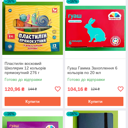
–16%
–16%
Пластилін восковий
Школярик 12 кольорів
Гуаш Гамма Захоплення 6
прямокутний 276 г
кольорів по 20 мл
Готово до відправки
Готово до відправки
120,96
104,16
₴
₴
144 ₴
124 ₴
Купити
Купити
–16%
–16%