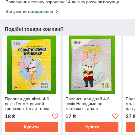
Повернення товару впродовж 14 днів за рахунок покупця
Всі умови повернення
Подібні товари компанії
Прописи для дітей 4-6
Прописи для дітей 4-6
Проп
років Геометричний
років Наводимо по
малю
тренажер Талант нова
клітинках Талант
для 
українська програма
18
17
27
₴
₴
Купити
Купити