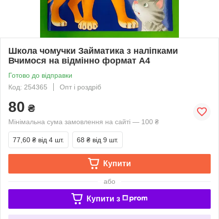
Школа чомучки Займатика з наліпками
Вчимося на відмінно формат А4
Готово до відправки
Код: 254365
Опт і роздріб
80
₴
Мінімальна сума замовлення на сайті — 100 ₴
77,60 ₴
від 4 шт.
68 ₴
від 9 шт.
Купити
або
Купити з