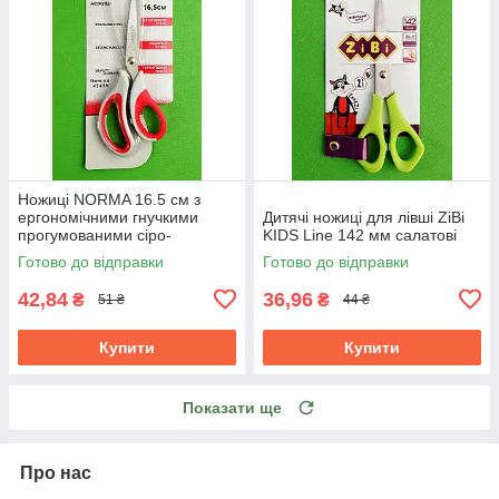
Ножиці NORMA 16.5 см з
ергономічними гнучкими
Дитячі ножиці для лівші ZiBi
прогумованими сіро-
KIDS Line 142 мм салатові
червоними ручками 1.8 мм
Готово до відправки
Готово до відправки
42,84
36,96
₴
₴
51 ₴
44 ₴
Купити
Купити
Показати ще
Про нас