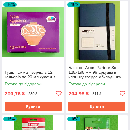
–16%
–16%
Блокнот Axent Partner Soft
Гуаш Гамма Творчість 12
125х195 мм 96 аркушів в
кольорів по 20 мл художня
клітинку тверда обкладинка
синій
Готово до відправки
Готово до відправки
200,76
204,96
₴
₴
239 ₴
244 ₴
Купити
Купити
–16%
–16%