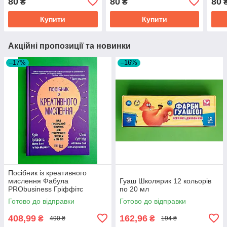
80
80
80
₴
₴
Купити
Купити
Акційні пропозиції та новинки
–17%
–16%
Посібник із креативного
мислення Фабула
Гуаш Школярик 12 кольорів
PRObusiness Гріффітс
по 20 мл
фіолетова
Готово до відправки
Готово до відправки
408,99
162,96
₴
₴
490 ₴
194 ₴