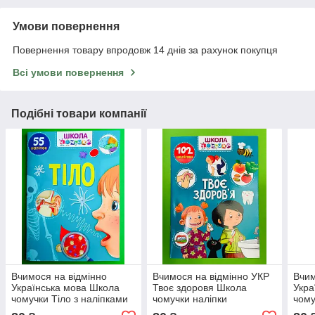
Умови повернення
Повернення товару впродовж 14 днів за рахунок покупця
Всі умови повернення
Подібні товари компанії
Вчимося на відмінно
Вчимося на відмінно УКР
Вчим
Українська мова Школа
Твоє здоровя Школа
Укра
чомучки Тіло з наліпками
чомучки наліпки
чому
Талант
паль