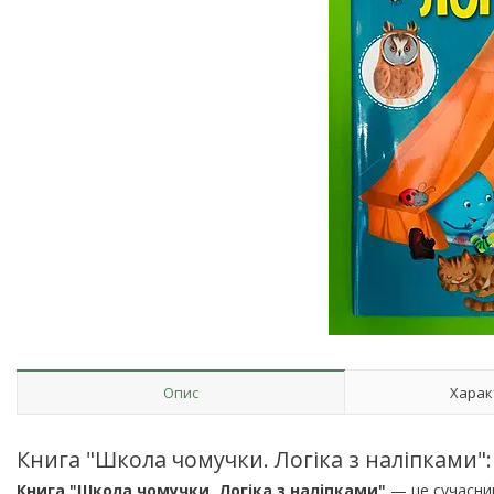
Опис
Харак
Книга "Школа чомучки. Логіка з наліпками"
Книга "Школа чомучки. Логіка з наліпками"
— це сучасний