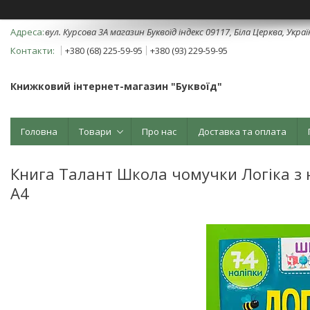
вул. Курсова 3А магазин Буквоїд індекс 09117, Біла Церква, Укра
+380 (68) 225-59-95
+380 (93) 229-59-95
Книжковий інтернет-магазин "Буквоїд"
Головна
Товари
Про нас
Доставка та оплата
Книга Талант Школа чомучки Логіка з
А4