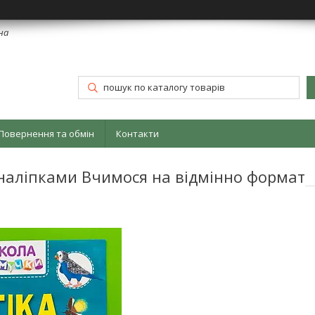
їна
Повернення та обмін
Контакти
 наліпками Вчимося на відмінно формат