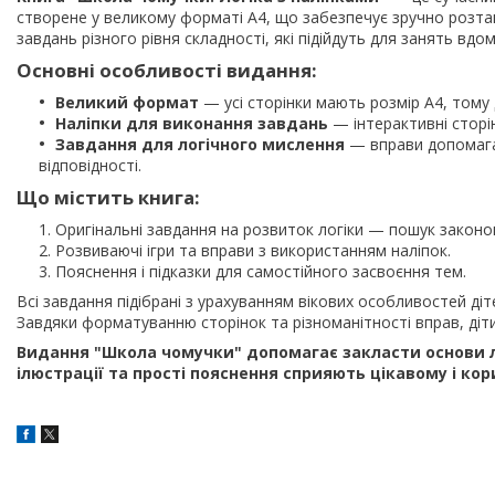
створене у великому форматі А4, що забезпечує зручно розта
завдань різного рівня складності, які підійдуть для занять вдом
Основні особливості видання:
Великий формат
— усі сторінки мають розмір А4, тому
Наліпки для виконання завдань
— інтерактивні сторі
Завдання для логічного мислення
— вправи допомагаю
відповідності.
Що містить книга:
Оригінальні завдання на розвиток логіки — пошук законо
Розвиваючі ігри та вправи з використанням наліпок.
Пояснення і підказки для самостійного засвоєння тем.
Всі завдання підібрані з урахуванням вікових особливостей ді
Завдяки форматуванню сторінок та різноманітності вправ, діт
Видання "Школа чомучки" допомагає закласти основи ло
ілюстрації та прості пояснення сприяють цікавому і ко