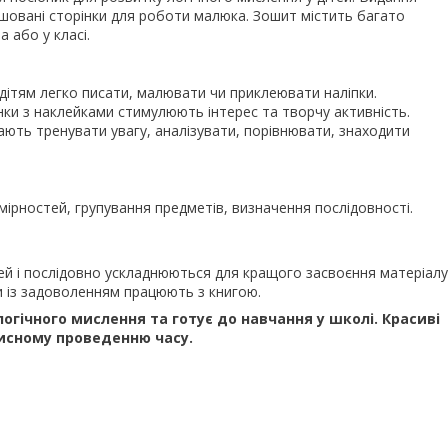
шовані сторінки для роботи малюка. Зошит містить багато
а або у класі.
 дітям легко писати, малювати чи приклеювати наліпки.
нки з наклейками стимулюють інтерес та творчу активність.
ть тренувати увагу, аналізувати, порівнювати, знаходити
мірностей, групування предметів, визначення послідовності.
тей і послідовно ускладнюються для кращого засвоєння матеріалу
и із задоволенням працюють з книгою.
гічного мислення та готує до навчання у школі. Красиві
рисному проведенню часу.