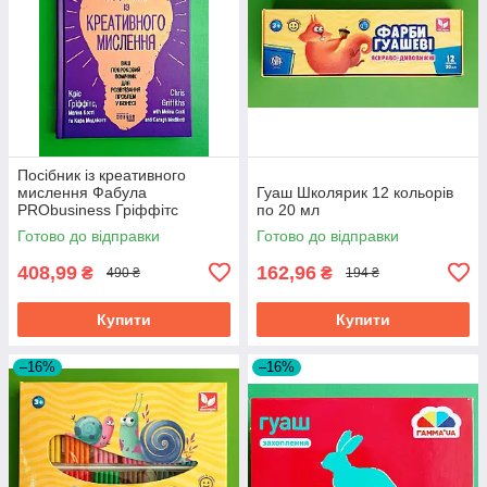
Посібник із креативного
мислення Фабула
Гуаш Школярик 12 кольорів
PRObusiness Гріффітс
по 20 мл
фіолетова
Готово до відправки
Готово до відправки
408,99
162,96
₴
₴
490 ₴
194 ₴
Купити
Купити
–16%
–16%