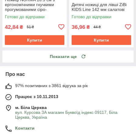
ергономічними гнучкими
Дитячі ножиці для лівші ZiBi
прогумованими сіро-
KIDS Line 142 мм салатові
червоними ручками 1.8 мм
Готово до відправки
Готово до відправки
42,84
36,96
₴
₴
51 ₴
44 ₴
Купити
Купити
Показати ще
Про нас
97% позитивних з 3861 відгука за рік
Працює з 10.11.2013
м. Біла Церква
вул. Курсова 3А магазин Буквоїд індекс 09117, Біла
Церква, Україна
Контакти