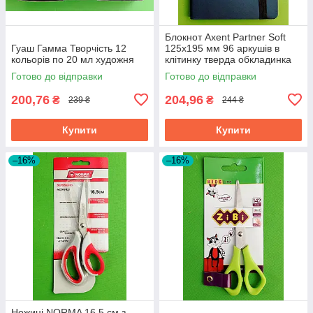
Блокнот Axent Partner Soft
Гуаш Гамма Творчість 12
125х195 мм 96 аркушів в
кольорів по 20 мл художня
клітинку тверда обкладинка
синій
Готово до відправки
Готово до відправки
200,76
204,96
₴
₴
239 ₴
244 ₴
Купити
Купити
–16%
–16%
Ножиці NORMA 16.5 см з