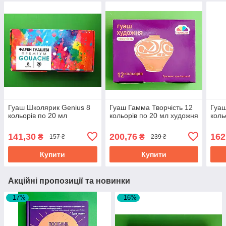
Гуаш Школярик Genius 8
Гуаш Гамма Творчість 12
Гуаш
кольорів по 20 мл
кольорів по 20 мл художня
коль
141,30
200,76
162
₴
₴
157 ₴
239 ₴
Купити
Купити
Акційні пропозиції та новинки
–17%
–16%