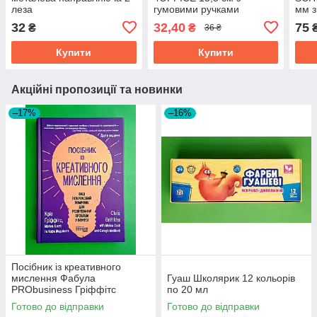
леза
гумовими ручками
мм з
про
32
32,40
75
₴
₴
36 ₴
Купити
Купити
Акційні пропозиції та новинки
–17%
–16%
Посібник із креативного
мислення Фабула
Гуаш Школярик 12 кольорів
PRObusiness Гріффітс
по 20 мл
фіолетова
Готово до відправки
Готово до відправки