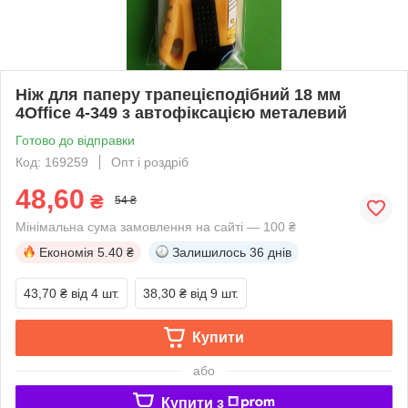
Ніж для паперу трапецієподібний 18 мм
4Office 4-349 з автофіксацією металевий
Готово до відправки
Код: 169259
Опт і роздріб
48,60
₴
54 ₴
Мінімальна сума замовлення на сайті — 100 ₴
Економія
5.40 ₴
Залишилось
36 днів
43,70 ₴
від 4 шт.
38,30 ₴
від 9 шт.
Купити
або
Купити з