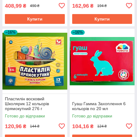
408,99
162,96
₴
₴
490 ₴
194 ₴
Купити
Купити
–16%
–16%
Пластилін восковий
Школярик 12 кольорів
Гуаш Гамма Захоплення 6
прямокутний 276 г
кольорів по 20 мл
Готово до відправки
Готово до відправки
120,96
104,16
₴
₴
144 ₴
124 ₴