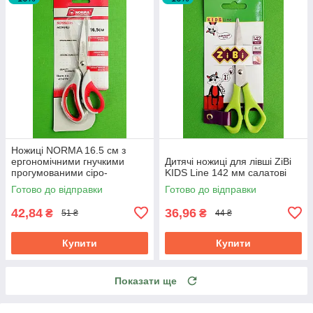
Ножиці NORMA 16.5 см з
ергономічними гнучкими
Дитячі ножиці для лівші ZiBi
прогумованими сіро-
KIDS Line 142 мм салатові
червоними ручками 1.8 мм
Готово до відправки
Готово до відправки
42,84
36,96
₴
₴
51 ₴
44 ₴
Купити
Купити
Показати ще