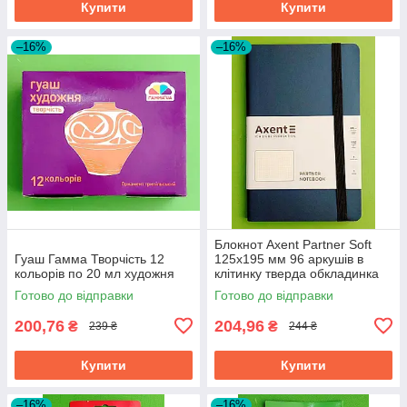
Купити
Купити
–16%
–16%
Блокнот Axent Partner Soft
Гуаш Гамма Творчість 12
125х195 мм 96 аркушів в
кольорів по 20 мл художня
клітинку тверда обкладинка
синій
Готово до відправки
Готово до відправки
200,76
204,96
₴
₴
239 ₴
244 ₴
Купити
Купити
–16%
–16%