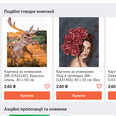
Подібні товари компанії
Картина за номерами,
Картина за номерами,
Карт
(BK-GX41145), Красень
Леді в трояндах (BK-
Океа
олень, 40 х 50 см,
GX37456) 40 х 50 см (Без
GX37
Brushme
коробки), Brushme
коро
240
240
240
₴
₴
Купити
Купити
Акційні пропозиції та новинки