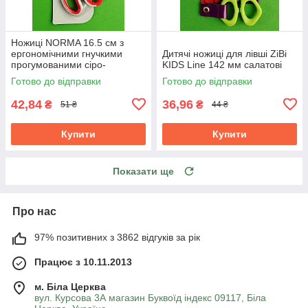
Ножиці NORMA 16.5 см з
ергономічними гнучкими
Дитячі ножиці для лівші ZiBi
прогумованими сіро-
KIDS Line 142 мм салатові
червоними ручками 1.8 мм
Готово до відправки
Готово до відправки
42,84
36,96
₴
₴
51 ₴
44 ₴
Купити
Купити
Показати ще
Про нас
97% позитивних з 3862 відгуків за рік
Працює з 10.11.2013
м. Біла Церква
вул. Курсова 3А магазин Буквоїд індекс 09117, Біла