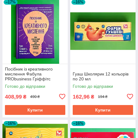
–17%
–16%
Посібник із креативного
мислення Фабула
Гуаш Школярик 12 кольорів
PRObusiness Гріффітс
по 20 мл
фіолетова
Готово до відправки
Готово до відправки
408,99
162,96
₴
₴
490 ₴
194 ₴
Купити
Купити
–16%
–16%