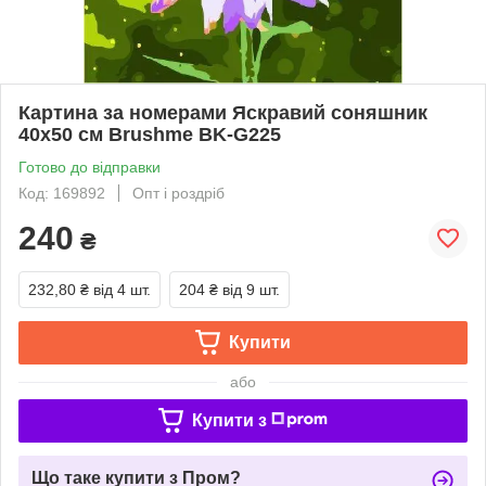
Картина за номерами Яскравий соняшник
40х50 см Brushme BK-G225
Готово до відправки
Код: 169892
Опт і роздріб
240
₴
232,80 ₴
від 4 шт.
204 ₴
від 9 шт.
Купити
або
Купити з
Що таке купити з Пром?