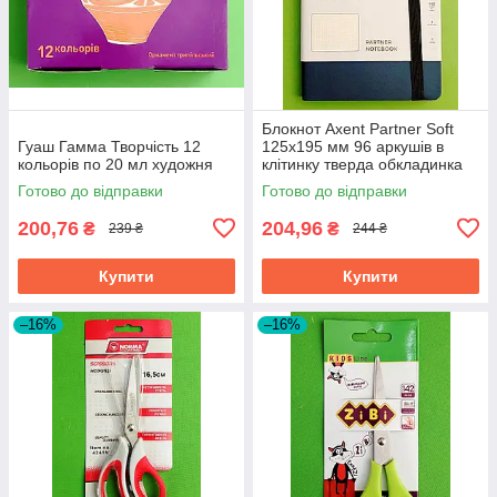
Блокнот Axent Partner Soft
Гуаш Гамма Творчість 12
125х195 мм 96 аркушів в
кольорів по 20 мл художня
клітинку тверда обкладинка
синій
Готово до відправки
Готово до відправки
200,76
204,96
₴
₴
239 ₴
244 ₴
Купити
Купити
–16%
–16%