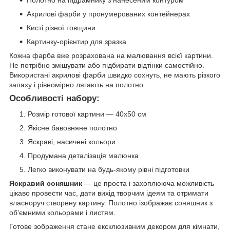
Полотно на підрамнику з нанесеним контуром
Акрилові фарби у пронумерованих контейнерах
Кисті різної товщини
Картинку-орієнтир для зразка
Кожна фарба вже розрахована на малювання всієї картини.
Не потрібно змішувати або підбирати відтінки самостійно.
Використані акрилові фарби швидко сохнуть, не мають різкого
запаху і рівномірно лягають на полотно.
Особливості набору:
Розмір готової картини — 40х50 см
Якісне бавовняне полотно
Яскраві, насичені кольори
Продумана деталізація малюнка
Легко виконувати на будь-якому рівні підготовки
Яскравий соняшник
— це проста і захоплююча можливість
цікаво провести час, дати вихід творчим ідеям та отримати
власноруч створену картину. Полотно ізображає соняшник з
об’ємними кольорами і листям.
Готове зображення стане ексклюзивним декором для кімнати,