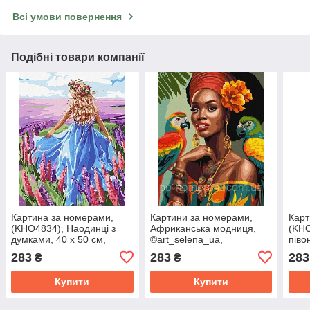
Всі умови повернення
Подібні товари компанії
Картина за номерами,
Картини за номерами,
Карт
(KHO4834), Наодинці з
Африканська модниця,
(KHO
думками, 40 х 50 см,
©art_selena_ua,
півон
Ідейка, (Без коробки)
(KHO8330), 40 х 50 см,
(Без
283
283
283
₴
₴
(Без коробки), Ідейка
Купити
Купити