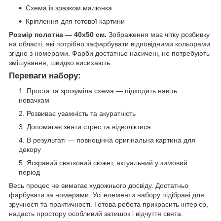
Схема із зразком малюнка
Кріплення для готової картини
Розмір полотна — 40х50 см.
Зображення має чітку розбивку
на області, які потрібно зафарбувати відповідними кольорами
згідно з номерами. Фарби достатньо насичені, не потребують
змішування, швидко висихають.
Переваги набору:
Проста та зрозуміла схема — підходить навіть
новачкам
Розвиває уважність та акуратність
Допомагає зняти стрес та відволіктися
В результаті — повноцінна оригінальна картина для
декору
Яскравий святковий сюжет, актуальний у зимовий
період
Весь процес не вимагає художнього досвіду. Достатньо
фарбувати за номерами. Усі елементи набору підібрані для
зручності та практичності. Готова робота прикрасить інтер’єр,
надасть простору особливий затишок і відчуття свята.