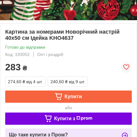
Картина за номерами Новорічний настрій
40х50 см Ідейка KHO4637
Готово до відправки
Код: 193052
Опт і роздріб
283
₴
274,60 ₴
від 4 шт.
240,60 ₴
від 9 шт.
Купити
або
Купити з
Що таке купити з Пром?