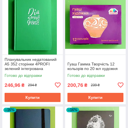
Планувальник недатований
A5 352 сторінки 4PROFI
Гуаш Гамма Творчість 12
зелений інтегрована
кольорів по 20 мл художня
обкладинка тиснення
Готово до відправки
Готово до відправки
срібною фольгою ляссе 70 г
246,96
200,76
₴
₴
294 ₴
239 ₴
Купити
Купити
–16%
–16%