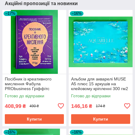
Акційні пропозиції та новинки
–17%
–16%
Посібник із креативного
Альбом для акварелі MUSE
мислення Фабула
A5 плюс 15 аркушів на
PRObusiness Гріффітс
клейовому кріпленні 300 гм2
фіолетова
Готово до відправки
Готово до відправки
408,99
146,16
₴
₴
490 ₴
174 ₴
Купити
Купити
–16%
–16%