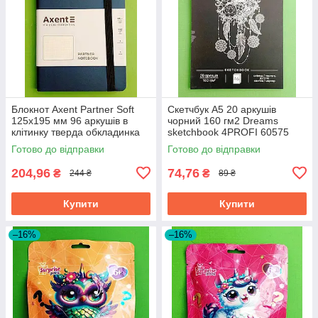
Блокнот Axent Partner Soft
Скетчбук A5 20 аркушів
125х195 мм 96 аркушів в
чорний 160 гм2 Dreams
клітинку тверда обкладинка
sketchbook 4PROFI 60575
синій
Готово до відправки
Готово до відправки
204,96
74,76
₴
₴
244 ₴
89 ₴
Купити
Купити
–16%
–16%