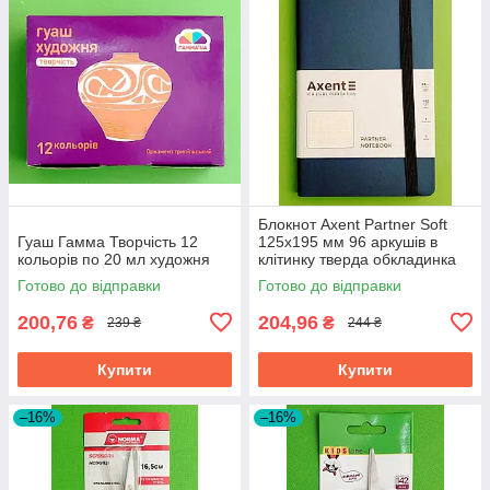
Блокнот Axent Partner Soft
Гуаш Гамма Творчість 12
125х195 мм 96 аркушів в
кольорів по 20 мл художня
клітинку тверда обкладинка
синій
Готово до відправки
Готово до відправки
200,76
204,96
₴
₴
239 ₴
244 ₴
Купити
Купити
–16%
–16%