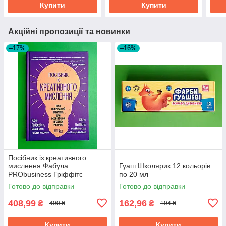
Купити
Купити
Акційні пропозиції та новинки
–17%
–16%
Посібник із креативного
мислення Фабула
Гуаш Школярик 12 кольорів
PRObusiness Гріффітс
по 20 мл
фіолетова
Готово до відправки
Готово до відправки
408,99
162,96
₴
₴
490 ₴
194 ₴
Купити
Купити