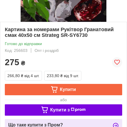
Картина за номерами Рукітвор Гранатовий
смак 40x50 см Strateg SR-SY6730
Готово до відправки
Код: 256603
Опт і роздріб
275
₴
266,80 ₴
від 4 шт.
233,80 ₴
від 9 шт.
Купити
або
Купити з
Що таке купити з Пром?