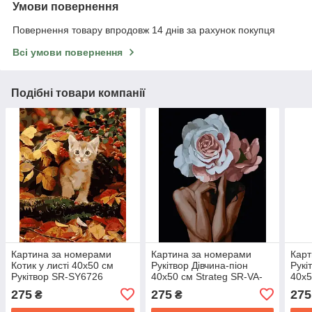
Умови повернення
Повернення товару впродовж 14 днів за рахунок покупця
Всі умови повернення
Подібні товари компанії
Картина за номерами
Картина за номерами
Карт
Котик у листі 40х50 см
Рукітвор Дівчина-піон
Рукі
Рукітвор SR-SY6726
40x50 см Strateg SR-VA-
40x5
Strateg
3090
SY6
275
275
275
₴
₴