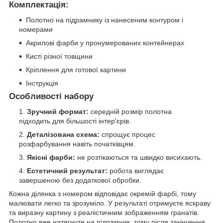
Комплектація:
Полотно на підрамнику із нанесеним контуром і
номерами
Акрилові фарби у пронумерованих контейнерах
Кисті різної товщини
Кріплення для готової картини
Інструкція
Особливості набору
Зручний формат:
середній розмір полотна
підходить для більшості інтер'єрів.
Деталізована схема:
спрощує процес
розфарбування навіть початківцям.
Якісні фарби:
не розтікаються та швидко висихають.
Естетичний результат:
робота виглядає
завершеною без додаткової обробки.
Кожна ділянка з номером відповідає окремій фарбі, тому
малювати легко та зрозуміло. У результаті отримуєте яскраву
та виразну картину з реалістичним зображенням гранатів.
Полотно вже натягнуте на підрамник, тому після закінчення