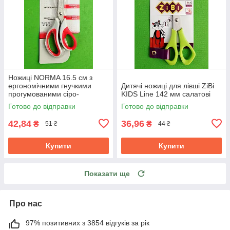
Ножиці NORMA 16.5 см з
ергономічними гнучкими
Дитячі ножиці для лівші ZiBi
прогумованими сіро-
KIDS Line 142 мм салатові
червоними ручками 1.8 мм
Готово до відправки
Готово до відправки
42,84
36,96
₴
₴
51 ₴
44 ₴
Купити
Купити
Показати ще
Про нас
97% позитивних з 3854 відгуків за рік