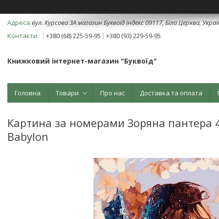
вул. Курсова 3А магазин Буквоїд індекс 09117, Біла Церква, Укра
+380 (68) 225-59-95
+380 (93) 229-59-95
Книжковий інтернет-магазин "Буквоїд"
Головна
Товари
Про нас
Доставка та оплата
Картина за номерами Зоряна пантера 40
Babylon