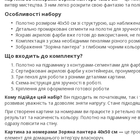
витвір мистецтва. З ним легко розкрити свою фантазію та пол
Особливості набору
Полотно розміром 40х50 см зі структурою, що наближена
Детально промарковані сегменти на полотні для зручног
Яскраві акрилові фарби вже готові до використання, не 
Комплектація з усіма необхідними пензлями різного розмі
Зображення "Зоряна пантера" з глибоким чорним кольор
Що входить до комплекту?
Полотно на підрамнику з контурами-сегментами для фар
Сертифіковані акрилові фарби у контейнерах, пронумеров
Три пензлі для роботи з різними деталями картини.
Схема-інструкція для зручності в роботі.
Кріплення для оформлення готової роботи
Кому підійде цей набір?
Він підходить як початківцям, так і
розвиває уважність та дозволяє зняти напругу. Стане підходящи
При створенні картини за номерами ви працюєте з ретельно 
результат та насиченість кольору. Полотно на підрамнику н
одразу повісити на стіну.
Картина за номерами Зоряна пантера 40х50 см —
це прос
елемент для домашнього інтер'єру власноруч.