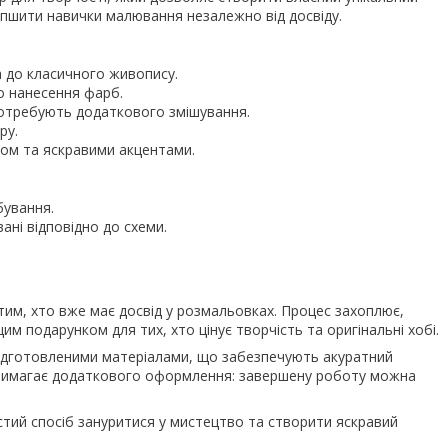
іпшити навички малювання незалежно від досвіду.
 до класичного живопису.
о нанесення фарб.
потребують додаткового змішування.
ру.
ом та яскравими акцентами.
бування.
ані відповідно до схеми.
 тим, хто вже має досвід у розмальовках. Процес захоплює,
м подарунком для тих, хто цінує творчість та оригінальні хобі.
підготовленими матеріалами, що забезпечують акуратний
е вимагає додаткового оформлення: завершену роботу можна
тий спосіб зануритися у мистецтво та створити яскравий