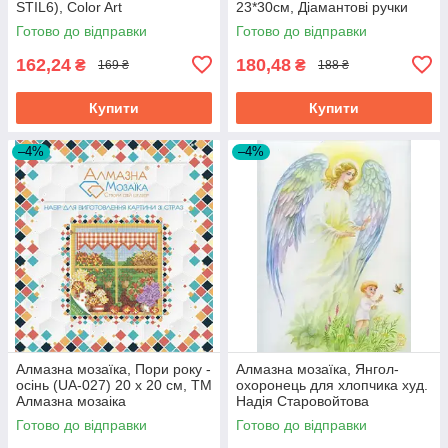
STIL6), Color Art
23*30см, Діамантові ручки
Готово до відправки
Готово до відправки
162,24
180,48
₴
₴
169 ₴
188 ₴
Купити
Купити
–4%
–4%
Алмазна мозаїка, Пори року -
Алмазна мозаїка, Янгол-
осінь (UA-027) 20 х 20 см, ТМ
охоронець для хлопчика худ.
Алмазна мозаіка
Надія Старовойтова
(GU_189768) 21 х 25 см,
Готово до відправки
Готово до відправки
Діамантові ручки