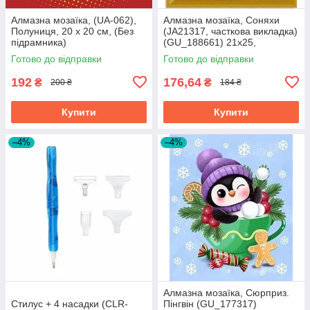
Алмазна мозаїка, (UA-062),
Алмазна мозаїка, Соняхи
Полуниця, 20 х 20 см, (Без
(JA21317, часткова викладка)
підрамника)
(GU_188661) 21х25,
Діамантові ручки
Готово до відправки
Готово до відправки
192
176,64
₴
₴
200 ₴
184 ₴
Купити
Купити
–4%
–4%
Алмазна мозаїка, Сюрприз.
Стилус + 4 насадки (CLR-
Пінгвін (GU_177317)