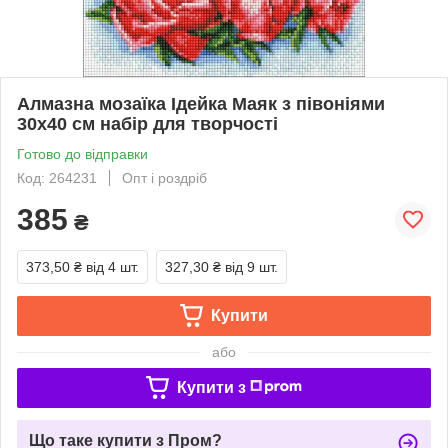
Алмазна мозаїка Ідейка Маяк з півоніями
30x40 см набір для творчості
Готово до відправки
Код: 264231
Опт і роздріб
385
₴
373,50 ₴
від 4 шт.
327,30 ₴
від 9 шт.
Купити
або
Купити з
Що таке купити з Пром?