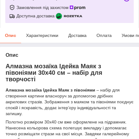
Замовлення під захистом
Доступна доставка
Опис
Характеристики
Доставка
Оплата
Умови п
Опис
Алмазна мозаїка Ідейка Маяк з
півоніями 30x40 см – набір для
творчості
Алмазна мозаїка Ідейка Маяк з півоніями
– набір для
створення картини власноруч за допомогою дрібних
акрилових стразів. Зображення з маяком та півоніями поєднує
спокій і яскравість, додає інтер’єру індивідуальності та
затишку.
Полотно розміром 30x40 см вже оформлене на підрамник.
Нанесена кольорова схема полегшує викладку і допомагає
точно розміщати стрази на свої місця. Завдяки галерейному