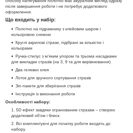
способу натягування полотно має акуратний вигляд одразу
після завершення роботи і не потребує додаткового
оформлення.
Що входить у набір:
Полотно на підрамнику з клейовим шаром і
кольоровою схемою
Круглі акрилові стрази, підібрані за кількістю і
кольорами
Ручка-стилус з м’яким упором та трьома насадками
для викладки стразів (на 3, 9 та для вирівнювання)
Два гелевих клея
Лоток для зручного сортування стразів
Зіп-пакети для зберігання стразів
Інструкція із виконання роботи
Особливості набору:
5D ефект завдяки огранованим стразам – створює
додатковий об’єм і блиск.
Всі комплектуючі для початку роботи входять до
набору.