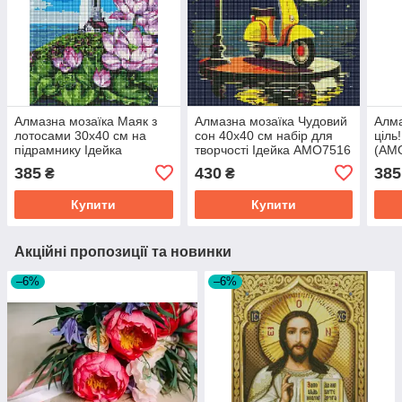
Алмазна мозаїка Маяк з
Алмазна мозаїка Чудовий
Алма
лотосами 30х40 см на
сон 40х40 см набір для
ціль
підрамнику Ідейка
творчості Ідейка AMO7516
(AMO
Ідей
385
430
385
₴
₴
Купити
Купити
Акційні пропозиції та новинки
–6%
–6%