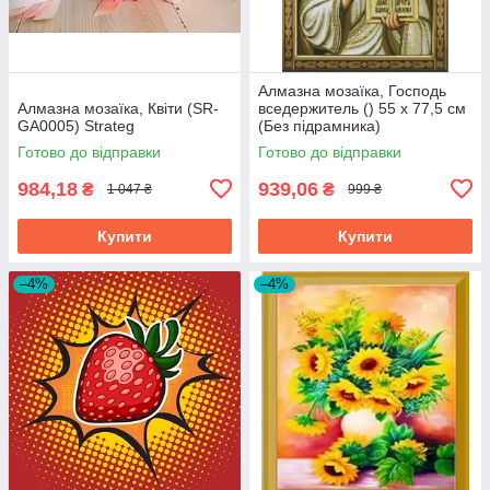
Алмазна мозаїка, Господь
Алмазна мозаїка, Квіти (SR-
вседержитель () 55 х 77,5 см
GA0005) Strateg
(Без підрамника)
Готово до відправки
Готово до відправки
984,18
939,06
₴
₴
1 047 ₴
999 ₴
Купити
Купити
–4%
–4%