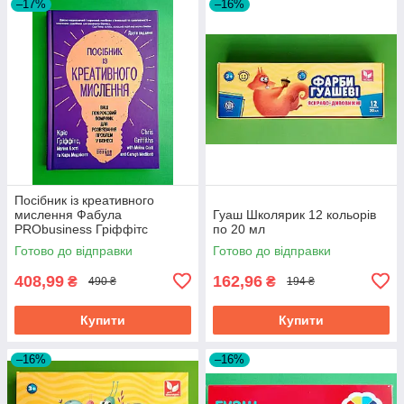
–17%
–16%
Посібник із креативного
мислення Фабула
Гуаш Школярик 12 кольорів
PRObusiness Гріффітс
по 20 мл
фіолетова
Готово до відправки
Готово до відправки
408,99
162,96
₴
₴
490 ₴
194 ₴
Купити
Купити
–16%
–16%