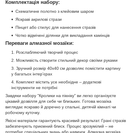
Комплектація набору:
Схематичне полотно з клейовим шаром
Яскраві акрилові стрази
Пінцет або стилус для нанесення стразів
Чотко відмічені ділянки для викладання камінців
Переваги алмазної мозаїки:
Розслабляючий творчий процес
Можливість створити стильний декор своїми руками
Зручний розмір 40х40 см дозволяє помістити картину
у багатьох інтер’єрах
Комплект містить усе необхідне – додаткові
інструменти не потрібні
Завдяки набору "Кролики на пікніку" ви легко організуєте
цікавий дозвілля для себе чи близьких. Готова мозаїка
виглядає яскраво й доречно у спальні, дитячій кімнаті чи
робочому куточку.
Якісні матеріали гарантують красивий результат. Грані стразів
забезпечують приємний блиск. Процес зрозумілий – не
потребує спеціальних знань або навичок. Алмазна мозаїка