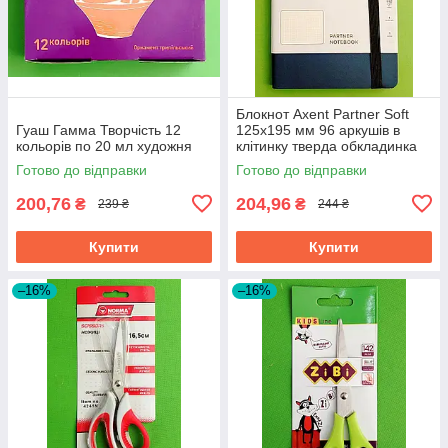
Блокнот Axent Partner Soft
Гуаш Гамма Творчість 12
125х195 мм 96 аркушів в
кольорів по 20 мл художня
клітинку тверда обкладинка
синій
Готово до відправки
Готово до відправки
200,76
204,96
₴
₴
239 ₴
244 ₴
Купити
Купити
–16%
–16%