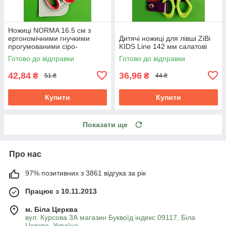
Ножиці NORMA 16.5 см з
ергономічними гнучкими
Дитячі ножиці для лівші ZiBi
прогумованими сіро-
KIDS Line 142 мм салатові
червоними ручками 1.8 мм
Готово до відправки
Готово до відправки
42,84
36,96
₴
₴
51 ₴
44 ₴
Купити
Купити
Показати ще
Про нас
97% позитивних з 3861 відгука за рік
Працює з 10.11.2013
м. Біла Церква
вул. Курсова 3А магазин Буквоїд індекс 09117, Біла
Церква, Україна