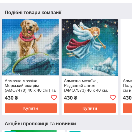
Подібні товари компанії
Алмазна мозаїка,
Алмазна мозаїка,
Алма
Морський екстрім
Різдвяний ангел
Полу
(AMO7478) 40 х 40 см (На
(AMO7573) 40 х 40 см,
см н
підрамнику), Ідейка
Ідейка
камі
430
430
430
₴
₴
Купити
Купити
Акційні пропозиції та новинки