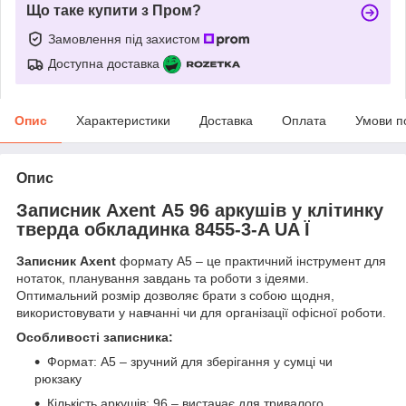
Що таке купити з Пром?
Замовлення під захистом
Доступна доставка
Опис
Характеристики
Доставка
Оплата
Умови п
Опис
Записник Axent А5 96 аркушів у клітинку
тверда обкладинка 8455-3-A UA Ї
Записник Axent
формату А5 – це практичний інструмент для
нотаток, планування завдань та роботи з ідеями.
Оптимальний розмір дозволяє брати з собою щодня,
використовувати у навчанні чи для організації офісної роботи.
Особливості записника:
Формат: А5 – зручний для зберігання у сумці чи
рюкзаку
Кількість аркушів: 96 – вистачає для тривалого