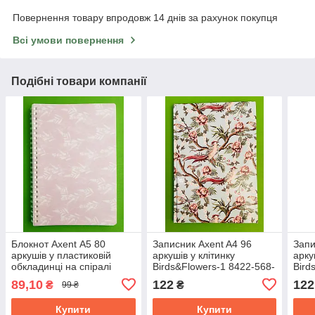
Повернення товару впродовж 14 днів за рахунок покупця
Всі умови повернення
Подібні товари компанії
Блокнот Axent А5 80
Записник Axent A4 96
Запи
аркушів у пластиковій
аркушів у клітинку
арку
обкладинці на спіралі
Birds&Flowers-1 8422-568-
Bird
Lavender 1
A
A 66
89,10
122
122
₴
₴
99 ₴
Купити
Купити