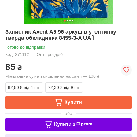
Записник Axent А5 96 аркушів у клітинку
тверда обкладинка 8455-3-A UA Ї
Готово до відправки
Код: 271112
Опт і роздріб
85
₴
Мінімальна сума замовлення на сайті — 100 ₴
82,50 ₴
від 4 шт.
72,30 ₴
від 9 шт.
Купити
або
Купити з