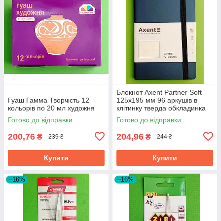
Блокнот Axent Partner Soft
Гуаш Гамма Творчість 12
125х195 мм 96 аркушів в
кольорів по 20 мл художня
клітинку тверда обкладинка
синій
Готово до відправки
Готово до відправки
200,76
204,96
₴
₴
239 ₴
244 ₴
Купити
Купити
–16%
–16%