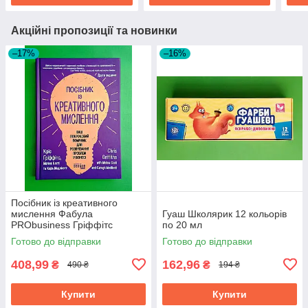
Акційні пропозиції та новинки
–17%
–16%
Посібник із креативного
мислення Фабула
Гуаш Школярик 12 кольорів
PRObusiness Гріффітс
по 20 мл
фіолетова
Готово до відправки
Готово до відправки
408,99
162,96
₴
₴
490 ₴
194 ₴
Купити
Купити