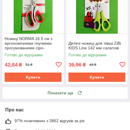
Ножиці NORMA 16.5 см з
ергономічними гнучкими
Дитячі ножиці для лівші ZiBi
прогумованими сіро-
KIDS Line 142 мм салатові
червоними ручками 1.8 мм
Готово до відправки
Готово до відправки
42,84
36,96
₴
₴
51 ₴
44 ₴
Купити
Купити
Показати ще
Про нас
97% позитивних з 3862 відгуків за рік