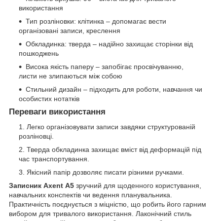
використання
Тип розліновки: клітинка – допомагає вести
організовані записи, креслення
Обкладинка: тверда – надійно захищає сторінки від
пошкоджень
Висока якість паперу – запобігає просвічуванню,
листи не злипаються між собою
Стильний дизайн – підходить для роботи, навчання чи
особистих нотатків
Переваги використання
Легко організовувати записи завдяки структурованій
розліновці.
Тверда обкладинка захищає вміст від деформацій під
час транспортування.
Якісний папір дозволяє писати різними ручками.
Записник Axent А5
зручний для щоденного користування,
навчальних конспектів чи ведення планувальника.
Практичність поєднується з міцністю, що робить його гарним
вибором для тривалого використання. Лаконічний стиль