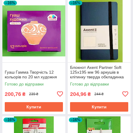
–16%
–16%
Блокнот Axent Partner Soft
Гуаш Гамма Творчість 12
125х195 мм 96 аркушів в
кольорів по 20 мл художня
клітинку тверда обкладинка
синій
Готово до відправки
Готово до відправки
200,76
204,96
₴
₴
239 ₴
244 ₴
Купити
Купити
–16%
–16%