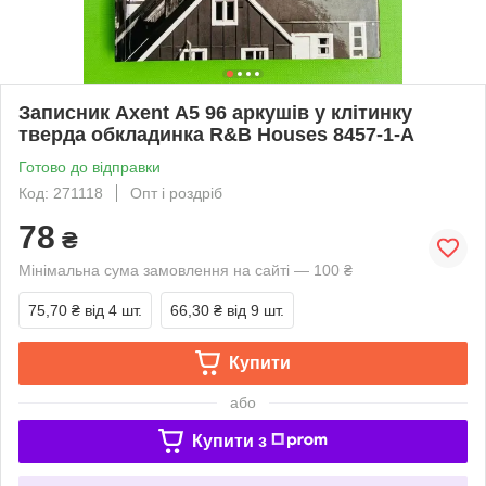
Записник Axent А5 96 аркушів у клітинку
тверда обкладинка R&B Houses 8457-1-A
Готово до відправки
Код: 271118
Опт і роздріб
78
₴
Мінімальна сума замовлення на сайті — 100 ₴
75,70 ₴
від 4 шт.
66,30 ₴
від 9 шт.
Купити
або
Купити з