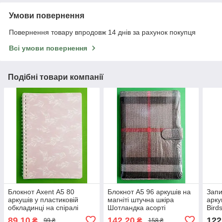
Умови повернення
Повернення товару впродовж 14 днів за рахунок покупця
Всі умови повернення
Подібні товари компанії
Блокнот Axent А5 80
Блокнот А5 96 аркушів на
Запи
аркушів у пластиковій
магніті штучна шкіра
арку
обкладинці на спіралі
Шотландка асорті
Bird
Lavender 1
A
89,10
142,20
122
₴
₴
99 ₴
158 ₴