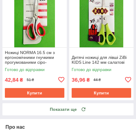
Ножиці NORMA 16.5 см з
ергономічними гнучкими
Дитячі ножиці для лівші ZiBi
прогумованими сіро-
KIDS Line 142 мм салатові
червоними ручками 1.8 мм
Готово до відправки
Готово до відправки
42,84
36,96
₴
₴
51 ₴
44 ₴
Купити
Купити
Показати ще
Про нас