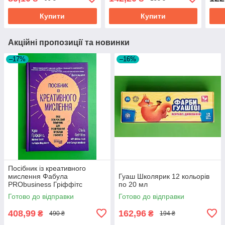
Купити
Купити
Акційні пропозиції та новинки
–17%
–16%
Посібник із креативного
мислення Фабула
Гуаш Школярик 12 кольорів
PRObusiness Гріффітс
по 20 мл
фіолетова
Готово до відправки
Готово до відправки
408,99
162,96
₴
₴
490 ₴
194 ₴