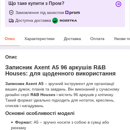
Що таке купити з Пром?
Замовлення під захистом
Доступна доставка
Опис
Характеристики
Доставка
Оплата
Умови п
Опис
Записник Axent А5 96 аркушів R&B
Houses: для щоденного використання
Записник Axent А5
– зручний інструмент для організації
ваших думок, планів та завдань. Він виконаний у сучасному
дизайні серії
R&B Houses
і містить 96 аркушів у клітинку.
Такий формат ідеально підходить для нотаток, креслень,
списків і нагадувань.
Основні особливості моделі
Формат:
А5 – зручно носити з собою в сумці або
рюкзаку