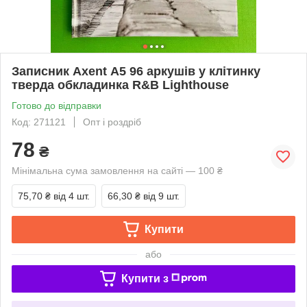
Записник Axent А5 96 аркушів у клітинку
тверда обкладинка R&B Lighthouse
Готово до відправки
Код: 271121
Опт і роздріб
78
₴
Мінімальна сума замовлення на сайті — 100 ₴
75,70 ₴
від 4 шт.
66,30 ₴
від 9 шт.
Купити
або
Купити з