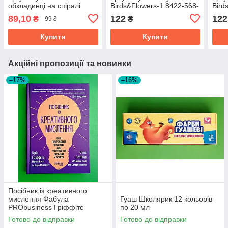
обкладинці на спіралі
Birds&Flowers-1 8422-568-
Bird
Lavender 1
A
A 66
89,10
122
122
₴
₴
99 ₴
Купити
Купити
Акційні пропозиції та новинки
–17%
–16%
Посібник із креативного
мислення Фабула
Гуаш Школярик 12 кольорів
PRObusiness Гріффітс
по 20 мл
фіолетова
Готово до відправки
Готово до відправки