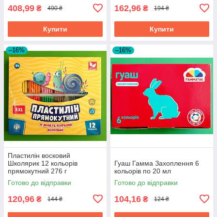
408,99
162,96
₴
₴
490 ₴
194 ₴
Купити
Купити
–16%
–16%
Пластилін восковий
Школярик 12 кольорів
Гуаш Гамма Захоплення 6
прямокутний 276 г
кольорів по 20 мл
Готово до відправки
Готово до відправки
120,96
104,16
₴
₴
144 ₴
124 ₴