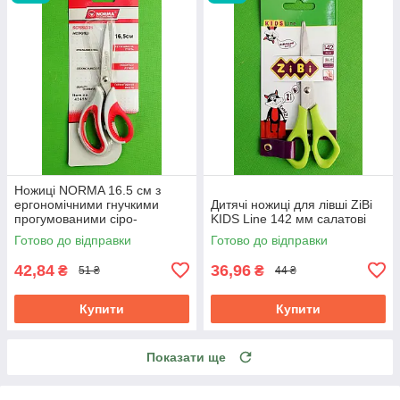
Ножиці NORMA 16.5 см з
ергономічними гнучкими
Дитячі ножиці для лівші ZiBi
прогумованими сіро-
KIDS Line 142 мм салатові
червоними ручками 1.8 мм
Готово до відправки
Готово до відправки
42,84
36,96
₴
₴
51 ₴
44 ₴
Купити
Купити
Показати ще