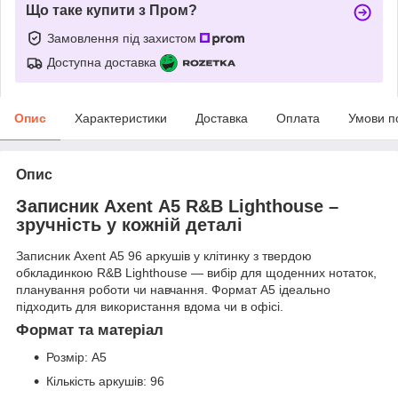
Що таке купити з Пром?
Замовлення під захистом
Доступна доставка
Опис
Характеристики
Доставка
Оплата
Умови п
Опис
Записник Axent А5 R&B Lighthouse –
зручність у кожній деталі
Записник Axent А5 96 аркушів у клітинку з твердою
обкладинкою R&B Lighthouse — вибір для щоденних нотаток,
планування роботи чи навчання. Формат А5 ідеально
підходить для використання вдома чи в офісі.
Формат та матеріал
Розмір: А5
Кількість аркушів: 96