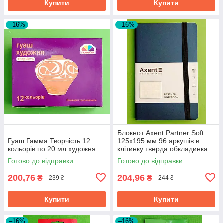
Купити
Купити
–16%
–16%
Блокнот Axent Partner Soft
Гуаш Гамма Творчість 12
125х195 мм 96 аркушів в
кольорів по 20 мл художня
клітинку тверда обкладинка
синій
Готово до відправки
Готово до відправки
200,76
204,96
₴
₴
239 ₴
244 ₴
Купити
Купити
–16%
–16%