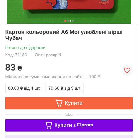
Картон кольоровий А6 Мої улюблені вірші
Чубач
Готово до відправки
Код: 71186
Опт і роздріб
83
₴
Мінімальна сума замовлення на сайті — 100 ₴
80,60 ₴
від 4 шт.
70,60 ₴
від 9 шт.
Купити
або
Купити з