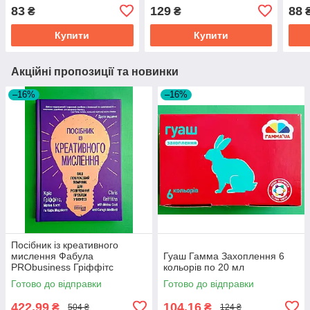
83
129
88
₴
₴
Купити
Купити
Акційні пропозиції та новинки
–16%
–16%
Посібник із креативного
мислення Фабула
Гуаш Гамма Захоплення 6
PRObusiness Гріффітс
кольорів по 20 мл
фіолетова
Готово до відправки
Готово до відправки
422,99
104,16
₴
₴
504 ₴
124 ₴