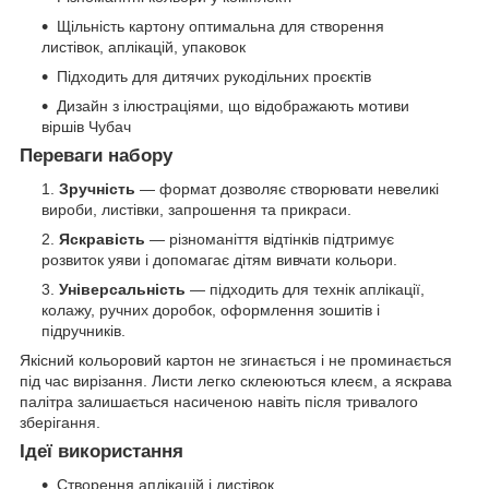
Щільність картону оптимальна для створення
листівок, аплікацій, упаковок
Підходить для дитячих рукодільних проєктів
Дизайн з ілюстраціями, що відображають мотиви
віршів Чубач
Переваги набору
Зручність
— формат дозволяє створювати невеликі
вироби, листівки, запрошення та прикраси.
Яскравість
— різноманіття відтінків підтримує
розвиток уяви і допомагає дітям вивчати кольори.
Універсальність
— підходить для технік аплікації,
колажу, ручних доробок, оформлення зошитів і
підручників.
Якісний кольоровий картон не згинається і не проминається
під час вирізання. Листи легко склеюються клеєм, а яскрава
палітра залишається насиченою навіть після тривалого
зберігання.
Ідеї використання
Створення аплікацій і листівок