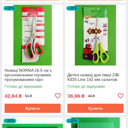
–16%
–16%
Ножиці NORMA 16.5 см з
ергономічними гнучкими
Дитячі ножиці для лівші ZiBi
прогумованими сіро-
KIDS Line 142 мм салатові
червоними ручками 1.8 мм
Готово до відправки
Готово до відправки
42,84
36,96
₴
₴
51 ₴
44 ₴
Купити
Купити
–16%
–16%