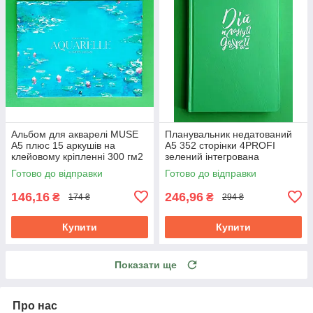
Альбом для акварелі MUSE
Планувальник недатований
A5 плюс 15 аркушів на
A5 352 сторінки 4PROFI
клейовому кріпленні 300 гм2
зелений інтегрована
обкладинка тиснення
Готово до відправки
Готово до відправки
срібною фольгою ляссе 70 г
146,16
246,96
₴
₴
174 ₴
294 ₴
Купити
Купити
Показати ще
Про нас