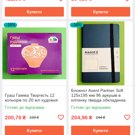
Купити
Купити
–16%
–16%
Блокнот Axent Partner Soft
Гуаш Гамма Творчість 12
125х195 мм 96 аркушів в
кольорів по 20 мл художня
клітинку тверда обкладинка
синій
Готово до відправки
Готово до відправки
200,76
204,96
₴
₴
239 ₴
244 ₴
Купити
Купити