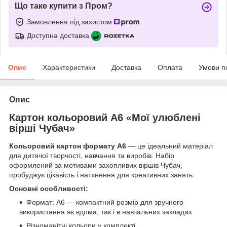
Що таке купити з Пром?
Замовлення під захистом
Доступна доставка
Опис
Характеристики
Доставка
Оплата
Умови п
Опис
Картон кольоровий А6 «Мої улюблені
вірші Чубач»
Кольоровий картон формату А6
— це ідеальний матеріал
для дитячої творчості, навчання та виробів. Набір
оформлений за мотивами захопливих віршів Чубач,
пробуджує цікавість і натхнення для креативних занять.
Основні особливості:
Формат: А6 — компактний розмір для зручного
використання як вдома, так і в навчальних закладах
Різноманітні кольори у комплекті