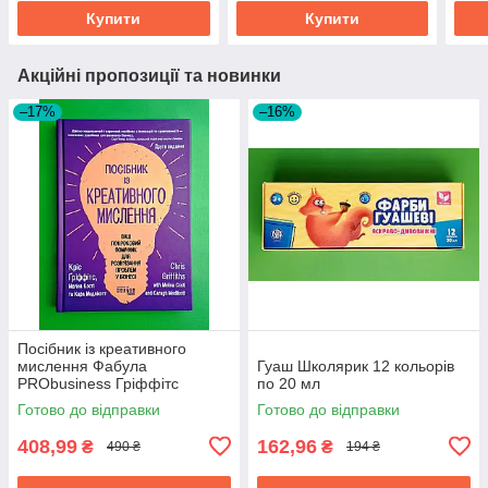
Купити
Купити
Акційні пропозиції та новинки
–17%
–16%
Посібник із креативного
мислення Фабула
Гуаш Школярик 12 кольорів
PRObusiness Гріффітс
по 20 мл
фіолетова
Готово до відправки
Готово до відправки
408,99
162,96
₴
₴
490 ₴
194 ₴