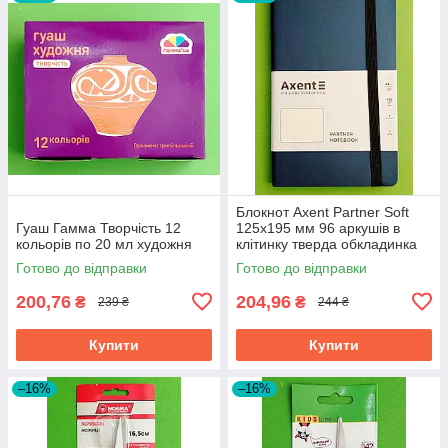
Блокнот Axent Partner Soft
Гуаш Гамма Творчість 12
125х195 мм 96 аркушів в
кольорів по 20 мл художня
клітинку тверда обкладинка
синій
Готово до відправки
Готово до відправки
200,76
204,96
₴
₴
239 ₴
244 ₴
Купити
Купити
–16%
–16%