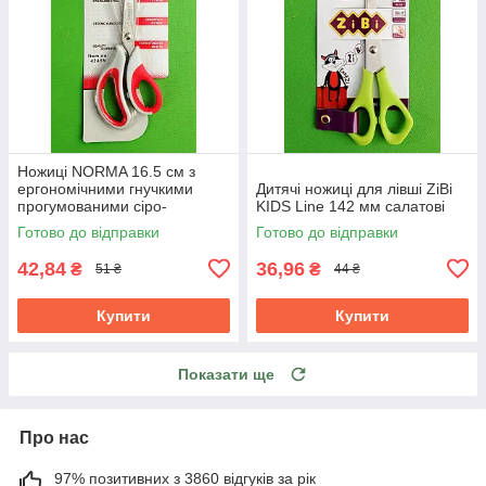
Ножиці NORMA 16.5 см з
ергономічними гнучкими
Дитячі ножиці для лівші ZiBi
прогумованими сіро-
KIDS Line 142 мм салатові
червоними ручками 1.8 мм
Готово до відправки
Готово до відправки
42,84
36,96
₴
₴
51 ₴
44 ₴
Купити
Купити
Показати ще
Про нас
97% позитивних з 3860 відгуків за рік