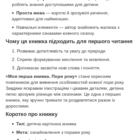
роблять знання доступнішими для дитини.
Проста мова
— короткі й зрозумілі речення,
адаптовані для найменших.
Навчальні елементи — автор знайомить малюка з
характерними ознаками кожного сезону.
Чому ця книжка підходить для першого читання
Розвиває допитливість та увагу до природи.
Сприяє формуванню мислення та мовлення.
Допомагає засвоїти нові слова і поняття.
«Моя перша книжка. Пори року»
стане корисним
помічником для вивчення особливостей кожної пори року.
Завдяки яскравим ілюстраціям і цікавим деталям, дитина
легко зрозуміє різницю між сезонами. Це одна з перших
книжок, яку зручно тримати та роздивлятися разом із
дорослими.
Коротко про книжку
Тип:
дитяча картонна книжка
Мета:
ознайомлення з порами року