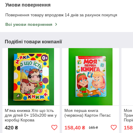
Умови повернення
Повернення товару впродовж 14 днів за рахунок покупця
Всі умови повернення
Подібні товари компанії
М'яка книжка Хто що їсть
Моя перша книга
Моя 
для дітей 0+ 150х200 мм у
(червона) Картон Пегас
Тран
коробці Корова
Порі
Еngl
420
158,40
158
₴
₴
165 ₴